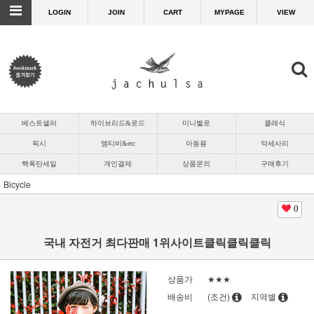
LOGIN
JOIN
CART
MYPAGE
VIEW
베스트셀러
하이브리드&로드
미니벨로
클래식
픽시
엠티비&etc
아동용
악세사리
핵폭탄세일
개인결제
상품문의
구매후기
Bicycle
0
국내 자전거 최다판매 1위사이트클릭클릭클릭
상품가
★★★
배송비
(조건)
지역별