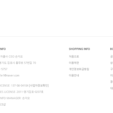
INFO
SHOPPING INFO
B
 자출사 CEO:손지오
처음으로
공
 경기도 김포시 풍무로 57번길 70
이용약관
상
2-5757
개인정보취급방침
구
ule1@naver.com
이용안내
이
광
ICENSE: 137-86-04184
[사업자정보확인]
대
LES LICENSE: 2011-경기김포-0207호
 INFO MANAGER: 손지오
메이크샵