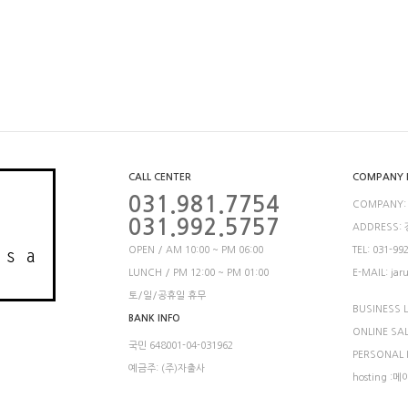
CALL CENTER
COMPANY 
031.981.7754
COMPANY:
031.992.5757
ADDRESS:
OPEN / AM 10:00 ~ PM 06:00
TEL: 031-99
LUNCH / PM 12:00 ~ PM 01:00
E-MAIL: jar
토/일/공휴일 휴무
BUSINESS L
BANK INFO
ONLINE SA
국민 648001-04-031962
PERSONAL
예금주: (주)자출사
hosting :