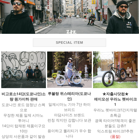
SPECIAL ITEM
루블랑 위스테리아(도쿄나
비고로소14단(도쿄나인)소
★자출사닷컴★
인)
량 원가이하 판매
에이모션 우라노 펫바이크
1
일제시마노 기아 7단 하이
도쿄나인 로드 엄청난 스펙
브리드
으로
우라노 펫바이크!!간지작렬
아담사이즈 브랜드
무장한 제품 일제 시마노
초특급
런칭 작지만 강합니다 보관
투어니
광폭 타이어!!체격이 좋은
이
14단이 탑재된 제품이구요
분들도 강츄!!
용이하고 퀄리티가 우수 합
10만
익스트림 바이크!!추천
니다
상당의 사은품과 같이 발송
(품절)