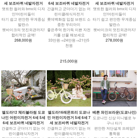
세 보조바퀴 네발자전거
6세 보조바퀴 네발자전거
세 보조바퀴 네발자전거
맷트한 컬러와 bmx의 디자
간결하고 군더더기 없는 어
맷트한 컬러와 bmx의 디자
인!어린이들이
린이클래식자전거
인!어린이들이
타기 쉽고 편안한 무게중심
롯데백화점 입점 브랜드 소
타기 쉽고 편안한 무게중심
발란스
중한 우리아이
발란스
펫바이크의 멋진외관까지!
좋은추억 한가득 이쁜 자전
펫바이크의 멋진외관까지!
합리적인 금액!
거를 선물 해보세요
합리적인 금액!
268,000원
33만원→24만원→21만5
278,000원
천원
215,000원
엘도라12 체리블라썸 도쿄
엘도라16레몬트리 도쿄나
베른 와인브라운(도쿄나인)
나인 어린이자전거 4세 5세
인 어린이자전거 5세 6세 7
도쿄나인 신상 미니벨로 누
6세 보조바퀴 네발자전거
세 보조바퀴 네발자전거
구나 타기
간결하고 군더더기 없는 어
간결하고 군더더기 없는 어
편안한 저단설계 프레임!!
린이클래식자전거
린이클래식자전거
통학용