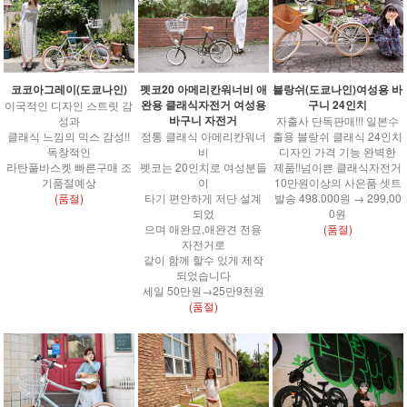
코코아그레이(도쿄나인)
펫코20 아메리칸워너비 애
블랑쉬(도쿄나인)여성용 바
완용 클래식자전거 여성용
구니 24인치
이국적인 디자인 스트릿 감
바구니 자전거
성과
자출사 단독판매!!! 일본수
클래식 느낌의 믹스 감성!!
정통 클래식 아메리칸워너
출용 블랑쉬 클래식 24인치
독창적인
비
디자인 가격 기능 완벽한
라탄풀바스켓 빠른구매 조
펫코는 20인치로 여성분들
제품!!넘이쁜 클래식자전거
기품절예상
이
10만원이상의 사은품 셋트
(품절)
타기 편안하게 저단 설계
발송 498.000원 → 299,00
되었
0원
으며 애완묘,애완견 전용
(품절)
자전거로
같이 함께 할수 있게 제작
되었습니다
세일 50만원→25만9천원
(품절)