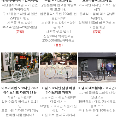
저단설계프레임 타기 편안
많은분들이 입고를 희망했
이국적인 디자인 스트릿 감
한 과학적설계
던 도쿄나인
성과
구조!!유럽스타일 과 일본
입문용픽시루틴 700c를 선
클래식 느낌의 믹스 감성!!
스타일의 만남
보입니다!!
독창적인
사은품 셋트 발송!!
노바텍 허브 장착!!부담없
일체형 핸들바 빠른구매 조
sale 47만원→23만5천원
는 가격
기품절예상
(품절)
사은품 셋트 발송!!
(품절)
잔량 30대 핵폭탄세일
235.000원!!노바텍허브
(품절)
아쿠아마린 도쿄나인 700c
바질 도쿄나인 남성 여성
비엘라 매트블랙(도쿄나인)
하이브리드 자전거 21단
하이브리드 자전거
고가의 물방울 프레임 대량
자출사 단독판매!!!
도쿄나인 국내 단독판매!!
생산으로
일본수출용 하이브리드 21
다들 아시는
30만원초반대로 생산!!맷트
단
유명한 도쿄나인 자전거 신
블랙 포스
도쿄나인 디자인 가격 기능
상입니다
국내 단독 판매 10만원상당
완벽한 제품 입니다!!
바질 허브 컬러 국내에서
의