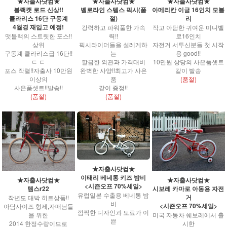
★자출사닷컴★
★자출사닷컴★
★자출사닷컴★
블랙캣 로드 신상!!
벨로라인 스텔스 픽시(품
아메리칸 이글 16인치 모블
클라리스 16단 구동계
절)
리
4월경 재입고 예정!
강력하고 파워풀한 가속
작고 아담한 귀여운 미니벨
맷블랙의 스트릿한 포스!!
력!!
로16인치
상위
픽시라이더들을 설레게하
자전거 서투신분들 첫 시작
구동계 클라리스급 16단!!
는
용 good!!
ㄷ ㄷ
깔끔한 외관과 가격대비
10만원 상당의 사은품셋트
포스 작렬!!자출사 10만원
완벽한 사양!!최고가 사은
같이 발송
이상의
품
(품절)
사은품셋트!!발송!!
같이 증정!!
(품절)
(품절)
★자출사닷컴★
이태리 베네통 키즈 밤비
★자출사닷컴★
★자출사닷컴★
<시즌오프 70%세일>
템스r22
시보레 카마로 아동용 자전
유럽일본 수출용 베네통 밤
거
작년도 대박 히트상품!!
비
<시즌오프 70%세일>
아담사이즈 형제,자매님들
깜찍한 디자인과 도료가 이
을 위한
미국 자동차 쉐보레에서 출
쁜
2014 한정수량이므로
시한