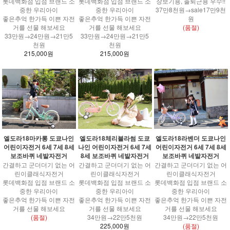
롯데백화점 입점 브랜드 소
롯데백화점 입점 브랜드 소
장보기용, 출퇴근용 우수!!
중한 우리아이
중한 우리아이
37만8천원→sale17만9천
좋은추억 한가득 이쁜 자전
좋은추억 한가득 이쁜 자전
원
거를 선물 해보세요
거를 선물 해보세요
(품절)
33만원→24만원→21만5
33만원→24만원→21만5
천원
천원
215,000원
215,000원
엘도라18마카롱 도쿄나인
엘도라18체리블라썸 도쿄
엘도라18라벤더 도쿄나인
어린이자전거 6세 7세 8세
나인 어린이자전거 6세 7세
어린이자전거 6세 7세 8세
보조바퀴 네발자전거
8세 보조바퀴 네발자전거
보조바퀴 네발자전거
간결하고 군더더기 없는 어
간결하고 군더더기 없는 어
간결하고 군더더기 없는 어
린이클래식자전거
린이클래식자전거
린이클래식자전거
롯데백화점 입점 브랜드 소
롯데백화점 입점 브랜드 소
롯데백화점 입점 브랜드 소
중한 우리아이
중한 우리아이
중한 우리아이
좋은추억 한가득 이쁜 자전
좋은추억 한가득 이쁜 자전
좋은추억 한가득 이쁜 자전
거를 선물 해보세요
거를 선물 해보세요
거를 선물 해보세요
(품절)
34만원→22만5천원
34만원→22만5천원
225,000원
(품절)