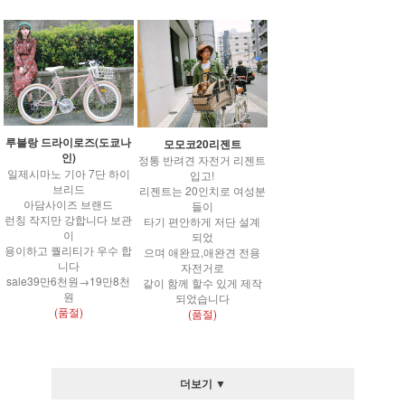
루블랑 드라이로즈(도쿄나
모모코20리젠트
인)
정통 반려견 자전거 리젠트
일제시마노 기아 7단 하이
입고!
브리드
리젠트는 20인치로 여성분
아담사이즈 브랜드
들이
런칭 작지만 강합니다 보관
타기 편안하게 저단 설계
이
되었
용이하고 퀄리티가 우수 합
으며 애완묘,애완견 전용
니다
자전거로
sale39만6천원→19만8천
같이 함께 할수 있게 제작
원
되었습니다
(품절)
(품절)
더보기 ▼