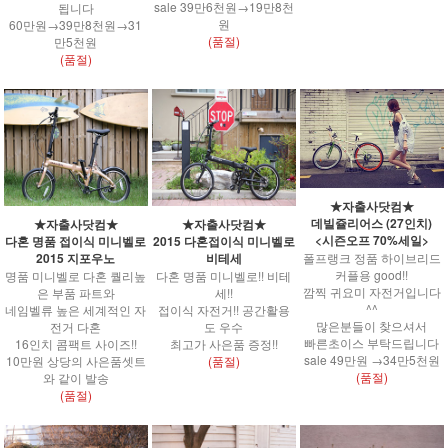
sale 39만6천원→19만8천
됩니다
원
60만원→39만8천원→31
(품절)
만5천원
(품절)
★자출사닷컴★
데빌쥴리어스 (27인치)
★자출사닷컴★
★자출사닷컴★
<시즌오프 70%세일>
다혼 명품 접이식 미니벨로
2015 다혼접이식 미니벨로
폴프랭크 정품 하이브리드
2015 지포우노
비테세
커플용 good!!
명품 미니벨로 다혼 퀄리높
다혼 명품 미니벨로!! 비테
깜찍 귀요미 자전거입니다
은 부품 파트와
세!!
^^
네임벨류 높은 세계적인 자
접이식 자전거!! 공간활용
많은분들이 찾으셔서
전거 다혼
도 우수
빠른초이스 부탁드립니다
16인치 콤팩트 사이즈!!
최고가 사은품 증정!!
sale 49만원 →34만5천원
10만원 상당의 사은품셋트
(품절)
(품절)
와 같이 발송
(품절)