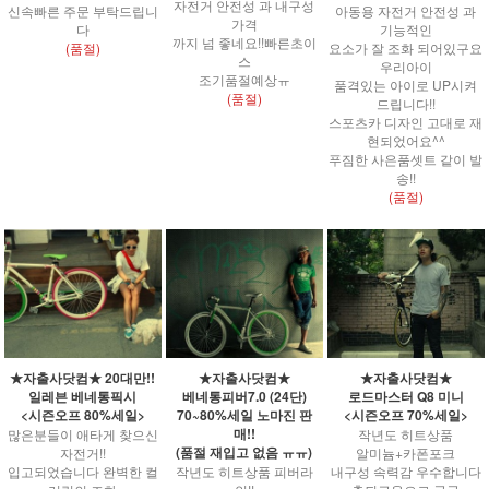
자전거 안전성 과 내구성
신속빠른 주문 부탁드립니
아동용 자전거 안전성 과
가격
다
기능적인
까지 넘 좋네요!!빠른초이
(품절)
요소가 잘 조화 되어있구요
스
우리아이
조기품절예상ㅠ
품격있는 아이로 UP시켜
(품절)
드립니다!!
스포츠카 디자인 고대로 재
현되었어요^^
푸짐한 사은품셋트 같이 발
송!!
(품절)
★자출사닷컴★ 20대만!!
★자출사닷컴★
★자출사닷컴★
일레븐 베네통픽시
베네통피버7.0 (24단)
로드마스터 Q8 미니
<시즌오프 80%세일>
70~80%세일 노마진 판
<시즌오프 70%세일>
매!!
많은분들이 애타게 찾으신
작년도 히트상품
(품절 재입고 없음 ㅠㅠ)
자전거!!
알미늄+카폰포크
입고되었습니다 완벽한 컬
작년도 히트상품 피버라
내구성 속력감 우수합니다