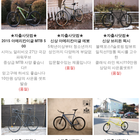
★자출사닷컴★
★자출사닷컴★
★자출사닷컴★
2015 아메리칸이글 MTB 5
신상 아메리칸이글 에봇
신상 브리든 픽시
00
5학년이상부터 청소년까지
블랙포스!!슬로핑 탑뷰트
시마노 알리비오 27단 극강
성인까지 다양하게 부담없
일직선!!정통 픽시를 고수
파워무브
이
한
중상급 MTB 사양 좋습니
입문할수있는 제품입니다
클래식 라인 픽시!!10만원
다!!
(품절)
상당의 사은품셋트!!
믿고구매 하셔도 좋습니다
(품절)
10만원 상당의 사은품 셋트
발송
(품절)