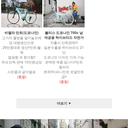
비엘라 민트(도쿄나인)
블리스 도쿄나인 700c 남
여공용 하이브리드 자전거
고가의 물방울 알미늄프레
임 대량생산으로
자출사 단독판매!!!
29만원대로 생산!!민트/블
일본수출용 하이브리드 21
랙
단
깔끔함 과 청아함!!
도쿄나인 디자인 가격 기능
국내 단독 판매 10만원상당
완벽한 제품 입니다!!민트
의
컬러의
사은품과 같이발송
본좌!!티파니민트 로얄민트
(품절)
급!!
(품절)
더보기 ▼