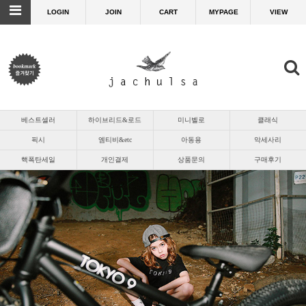
LOGIN
JOIN
CART
MYPAGE
VIEW
베스트셀러
하이브리드&로드
미니벨로
클래식
픽시
엠티비&etc
아동용
악세사리
핵폭탄세일
개인결제
상품문의
구매후기