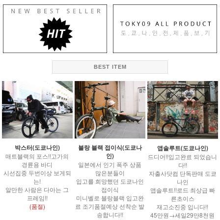
BEST ITEM
박스터(도쿄나인)
블랑 블랙 접이식(도쿄나
앱솔루트(도쿄나인)
인)
매트블랙의 포스!!고가의
드디어!!입고완료 되었습니
경륜용 바디
일본에서 인기 폭주 상품
다!!
시선집중 두번이상 보게되
많은분들이
자출사닷컴 단독판매 도쿄
는!
입고를 희망했던 도쿄나인
나인
알만한 사람은 다아는 그
접이식
앱솔루트!!로드 최상급 빠
프레임!!
미니벨로 블랑블랙 입고완
른초이스
(품절)
료 조기품절예상 선착순 발
재고소진중 입니다!!
송합니다!!
45만원→세일29만8천원