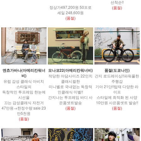
선착순!!
정상가497,200원 50프로
(품절)
세일 248,600원
(품절)
엔쵸가바나(아메리칸워너
모나코22(아메리칸워너비)
품절(도쿄나인)
비)
적당한 아담사이즈 22인치
간지 로드레이싱!!파워풀한
유럽 감성 클래식 아비치
클래시컬한
주행감
스타일의
미니벨로 국내없는 독창적
기아 21단!!탑재 다양한 라
독창적인 투프레임 한눈에
인클래식 미벨!!
이프
시선을
간지나는 투프레임 바디 사
스타일에 최적화 된 사양
끄는 감성클래식 자전거
은품셋트발송
10만원 사은품셋트 발송!!
47만원→한정수량 sale 23
(품절)
(품절)
만5천원
(품절)