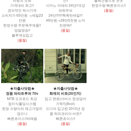
러링의 조화
인!!
출퇴근용으로 굿굿
가격대비 최고!!
시마노 아세라 24단!!극강
한정수량 빠른초이스!!
경의적인 픽시가격
파워무브
(품절)
소비자가 65만원 →세일23
24단!!!!!!!핵폭탄세일!!!
만원
49만원→28만5천원 노마
한정수량 주문폭주제품!!
진판매!!
당일방송!!
(품절)
블루색상입고
(품절)
★자출사닷컴★
★자출사닷컴★
정품 파라트루퍼 70v
화제의 비토(20인치)
MTB 오프로드 최강
입고 완료(서비스 정성담아
접이식폴딩시스템
가득!!)(8col)
한정 수량이라 재고가많치
드디어 입고된 2010년 정
않으니
품 허피코리아 비토!!
빠른초이스!!바래욤
빠른초이스!!
(품절)
(품절)