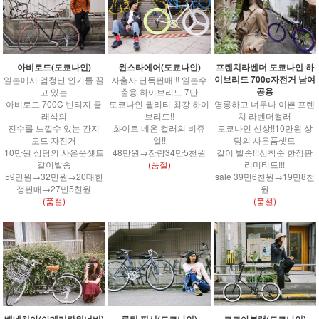
윈스타에어(도쿄나인)
아비로드(도쿄나인)
프렌치라벤더 도쿄나인 하
이브리드 700c자전거 남여
자출사 단독판매!!! 일본수
일본에서 엄청난 인기를 끌
공용
출용 하이브리드 7단
고 있는
도쿄나인 퀄리티 최강 하이
아비로드 700C 빈티지 클
영롱하고 너무나 이쁜 프렌
브리드!!
래식의
치 라벤더컬러
화이트 네온 컬러의 비쥬
진수를 느낄수 있는 간지
도쿄나인 신상!!10만원 상
얼!!
로드 자전거
당의 사은품셋트
48만원→잔량34만5천원
10만원 상당의 사은품셋트
같이 발송!!!선착순 한정판
(품절)
같이발송
리미티드!!!
59만원→32만원→20대한
sale 39만6천원→19만8천
정판매→27만5천원
원
(품절)
(품절)
베네치아(아메리칸워너비)
루틴 픽시(도쿄나인)
코코아블랙(도쿄나인)