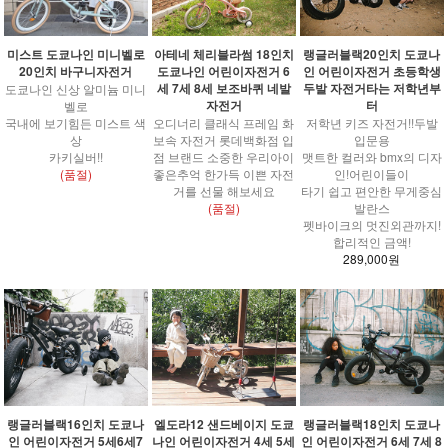
아테네 체리블라썸 18인치
랭글러블랙20인치 도쿄나
미스트 도쿄나인 미니벨로
도쿄나인 어린이자전거 6
인 어린이자전거 초등학생
20인치 바구니자전거
세 7세 8세 보조바퀴 네발
두발 자전거타는 저학년부
도쿄나인 신상 알미늄 미니
자전거
터
벨로
오디너리 클래식 프레임 화
저학년 키즈 자전거!!두발
국내에 보기힘든 미스트 색
보속 자전거 롯데백화점 입
입문용
상
점 브랜드 소중한 우리아이
맷트한 컬러와 bmx의 디자
카키실버!!
좋은추억 한가득 이쁜 자전
인!어린이들이
(품절)
거를 선물 해보세요
타기 쉽고 편안한 무게중심
(품절)
발란스
펫바이크의 멋진외관까지!
합리적인 금액!
289,000원
랭글러블랙16인치 도쿄나
엘도라12 샌드베이지 도쿄
랭글러블랙18인치 도쿄나
인 어린이자전거 5세6세7
나인 어린이자전거 4세 5세
인 어린이자전거 6세 7세 8