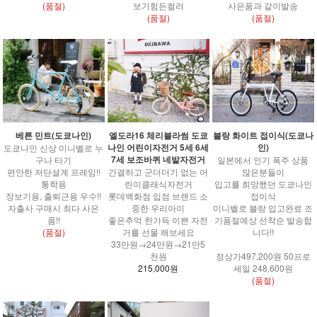
(품절)
보기힘든컬러
사은품과 같이발송
(품절)
(품절)
엘도라16 체리블라썸 도쿄
베른 민트(도쿄나인)
블랑 화이트 접이식(도쿄나
나인 어린이자전거 5세 6세
인)
도쿄나인 신상 미니벨로 누
7세 보조바퀴 네발자전거
구나 타기
일본에서 인기 폭주 상품
간결하고 군더더기 없는 어
편안한 저단설계 프레임!!
많은분들이
린이클래식자전거
통학용
입고를 희망했던 도쿄나인
롯데백화점 입점 브랜드 소
장보기용, 출퇴근용 우수!!
접이식
중한 우리아이
자출사 구매시 최다 사은
미니벨로 블랑 입고완료 조
좋은추억 한가득 이쁜 자전
품!!
기품절예상 선착순 발송합
거를 선물 해보세요
(품절)
니다!!
33만원→24만원→21만5
천원
정상가497,200원 50프로
215,000원
세일 248,600원
(품절)