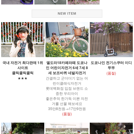
NEW ITEM
국내 자전거 최다판매 1위
엘도라18카페라떼 도쿄나
도쿄나인 전기스쿠터 이디
사이트
인 어린이자전거 6세 7세 8
뚜뚜
클릭클릭클릭
세 보조바퀴 네발자전거
(품절)
★★★
간결하고 군더더기 없는 어
린이클래식자전거
롯데백화점 입점 브랜드 소
중한 우리아이
좋은추억 한가득 이쁜 자전
거를 선물 해보세요
35만8천원→17만9천원
(품절)