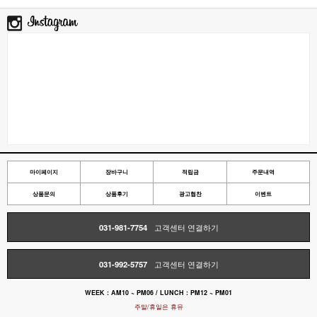
마이페이지
장바구니
적립금
주문내역
상품문의
상품후기
광고협찬
이벤트
031-981-7754
고객센터 연결하기
031-992-5757
고객센터 연결하기
WEEK : AM10 ~ PM06 / LUNCH : PM12 ~ PM01
주말/휴일은 휴뮤