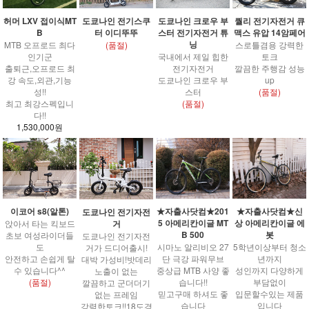
도쿄나인 전기스쿠
도쿄나인 크로우 부
퀄리 전기자전거 큐
허머 LXV 접이식MT
터 이디뚜뚜
스터 전기자전거 튜
맥스 유압 14암페어
B
닝
(품절)
스로틀겸용 강력한
MTB 오프로드 최다
국내에서 제일 힙한
토크
인기군
전기자전거
깔끔한 주행감 성능
출퇴근,오프로드 최
도쿄나인 크로우 부
up
강 속도,외관,기능
스터
(품절)
성!!
(품절)
최고 최강스펙입니
다!!
1,530,000원
이코어 s8(알톤)
★자출사닷컴★201
★자출사닷컴★신
도쿄나인 전기자전
5 아메리칸이글 MT
상 아메리칸이글 에
거
앉아서 타는 킥보드
B 500
봇
초보 여성라이더들
도쿄나인 전기자전
도
시마노 알리비오 27
5학년이상부터 청소
거가 드디어출시!
안전하고 손쉽게 탈
단 극강 파워무브
년까지
대박 가성비!밧데리
수 있습니다^^
중상급 MTB 사양 좋
성인까지 다양하게
노출이 없는
(품절)
습니다!!
부담없이
깔끔하고 군더더기
믿고구매 하셔도 좋
입문할수있는 제품
없는 프레임
습니다
입니다
강력한토크!!18도경