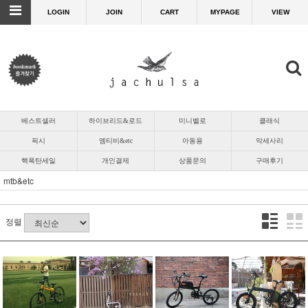
LOGIN
JOIN
CART
MYPAGE
VIEW
베스트셀러
하이브리드&로드
미니벨로
클래식
픽시
엠티비&etc
아동용
악세사리
핵폭탄세일
개인결제
상품문의
구매후기
mtb&etc
정렬