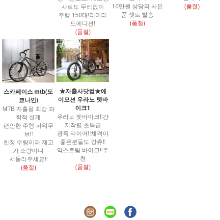
10만원 상당의 사은
(품절)
사로도 무리없이
품 셋트 발송
주행 150대!리미티
(품절)
드에디션!
(품절)
★자출사닷컴★에
스카페이스 mtb(도
이모션 우라노 펫바
쿄나인)
이크1
MTB 자출용 최강 과
우라노 펫바이크!!간
학적 설계
지작렬 초특급
편안한 주행 파워무
광폭 타이어!!체격이
브!!
좋은분들도 강츄!!
한정 수량이라 재고
익스트림 바이크!!추
가 소량이니
천
서둘러주세요!!
(품절)
(품절)