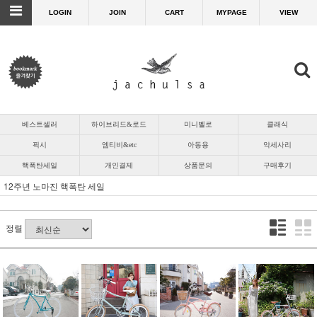
LOGIN
JOIN
CART
MYPAGE
VIEW
베스트셀러
하이브리드&로드
미니벨로
클래식
픽시
엠티비&etc
아동용
악세사리
핵폭탄세일
개인결제
상품문의
구매후기
12주년 노마진 핵폭탄 세일
정렬