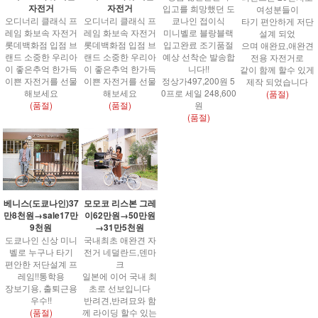
자전거
자전거
입고를 희망했던 도
여성분들이
오디너리 클래식 프
오디너리 클래식 프
쿄나인 접이식
타기 편안하게 저단
레임 화보속 자전거
레임 화보속 자전거
미니벨로 블랑블랙
설계 되었
롯데백화점 입점 브
롯데백화점 입점 브
입고완료 조기품절
으며 애완묘,애완견
랜드 소중한 우리아
랜드 소중한 우리아
예상 선착순 발송합
전용 자전거로
이 좋은추억 한가득
이 좋은추억 한가득
니다!!
같이 함께 할수 있게
이쁜 자전거를 선물
이쁜 자전거를 선물
정상가497,200원 5
제작 되었습니다
해보세요
해보세요
0프로 세일 248,600
(품절)
(품절)
(품절)
원
(품절)
베니스(도쿄나인)37
모모코 리스본 그레
만8천원→sale17만
이62만원→50만원
9천원
→31만5천원
도쿄나인 신상 미니
국내최초 애완견 자
벨로 누구나 타기
전거 네덜란드,덴마
편안한 저단설계 프
크
레임!!통학용
일본에 이어 국내 최
장보기용, 출퇴근용
초로 선보입니다
우수!!
반려견,반려묘와 함
(품절)
께 라이딩 할수 있는