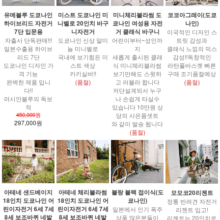
코코아그레이(도쿄
유메블루 도쿄나인
미스트 도쿄나인 미
미니체리블라썸 도
나인)
하이브리드 자전거
니벨로 20인치 바구
쿄나인 여성용 자전
7단 입문용
니자전거
거 클래식 바구니
이국적인 디자인 스
트릿 감성과
자출사 단독판매!!!
도쿄나인 신상 알미
어린이부터~성인까
클래식 느낌의 믹스
일본수출용 하이브
늄 미니벨로
지
감성!!독창적인
리드 7단
국내에 보기힘든 미
새롭게 출시된 클래
라탄풀바스켓 빠른
도쿄나인 디자인 가
스트 색상
식 미니체리블라썸
구매 조기품절예상
격 기능
카키실버!!
보기만해도 스윗하
(품절)
완벽한 제품 입니
(품절)
고 러블라 합니다
다!!
저단설계되서 누구
러시안블루의 독보
나 손쉽게 타실수
적
있습니다 10만원 상
450,000
원
당의 사은품셋트
297,000원
와 같이 발송 됩니다
(품절)
아테네 샌드베이지
아테네 체리블라썸
블랑 블랙 접이식(도
모모코20리젠트
18인치 도쿄나인 어
18인치 도쿄나인 어
쿄나인)
정통 반려견 자전거
린이자전거 6세 7세
린이자전거 6세 7세
일본에서 인기 폭주
리젠트 입고!
8세 보조바퀴 네발
8세 보조바퀴 네발
상품 많은분들이
리젠트는 20인치로