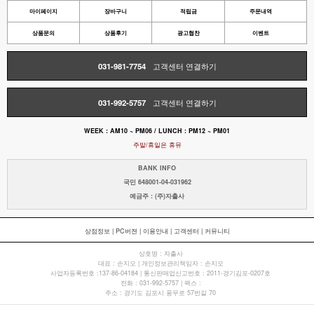
마이페이지
장바구니
적립금
주문내역
상품문의
상품후기
광고협찬
이벤트
031-981-7754
고객센터 연결하기
031-992-5757
고객센터 연결하기
WEEK : AM10 ~ PM06 / LUNCH : PM12 ~ PM01
주말/휴일은 휴뮤
BANK INFO
국민 648001-04-031962
예금주 : (주)자출사
상점정보
|
PC버젼
|
이용안내
|
고객센터
|
커뮤니티
상호명 : 자출사
대표 : 손지오 | 개인정보관리책임자 : 손지오
사업자등록번호 :137-86-04184 | 통신판매업신고번호 : 2011-경기김포-0207호
전화 : 031-992-5757 | 팩스 :
주소 : 경기도 김포시 풍무로 57번길 70