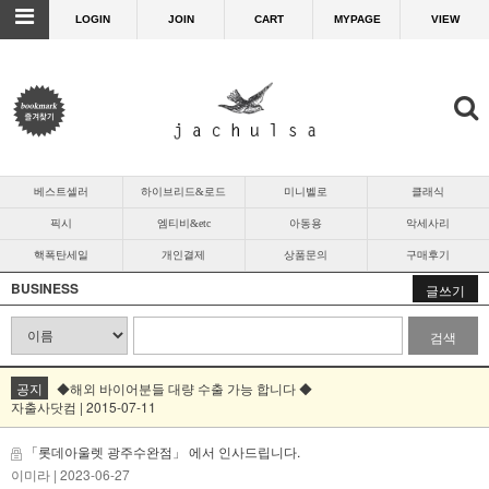
LOGIN
JOIN
CART
MYPAGE
VIEW
베스트셀러
하이브리드&로드
미니벨로
클래식
픽시
엠티비&etc
아동용
악세사리
핵폭탄세일
개인결제
상품문의
구매후기
BUSINESS
글쓰기
검색
공지
◆해외 바이어분들 대량 수출 가능 합니다 ◆
자출사닷컴 | 2015-07-11
「롯데아울렛 광주수완점」 에서 인사드립니다.
이미라
| 2023-06-27