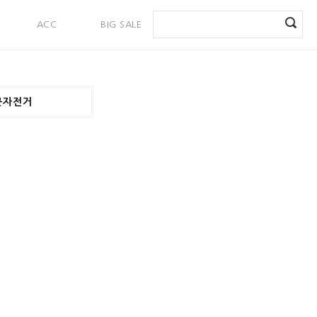
ACC
BIG SALE
PAYMENT
근자전거