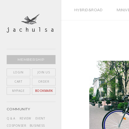
BEST SELLER
HYBRID&ROAD
MINIV
MEMBERSHIP
LOGIN
JOIN US
CART
ORDER
MYPAGE
BOOKMARK
COMMUNITY
Q & A
REVIEW
EVENT
COSPONSER
BUSINESS