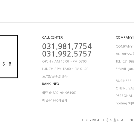
CALL CENTER
COMPANY 
031.981.7754
COMPANY:
031.992.5757
ADDRESS:
OPEN / AM 10:00 ~ PM 06:00
TEL: 031-99
LUNCH / PM 12:00 ~ PM 01:00
E-MAIL: jar
토/일/공휴일 휴무
BUSINESS L
BANK INFO
ONLINE SA
국민 648001-04-031962
PERSONAL
예금주: (주)자출사
hosting :
COPYRIGHT(C) 자출사 ALL RI