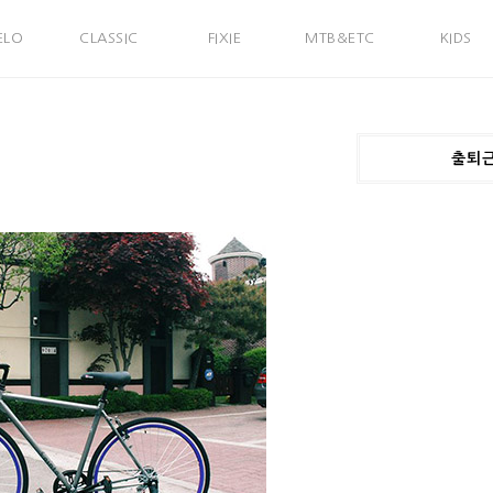
ELO
CLASSIC
FIXIE
MTB&ETC
KIDS
출퇴