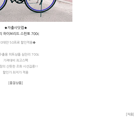
★자출사닷컴★
 하이브리드 스핀토 700c
20대만 50프로 할인적용◆
수출용 히트상품 삼천리 700c
가격대비 최고스펙
링의 산뜻한 조화 시선집중!!
할인가 최저가 적용
[품절상품]
[처음