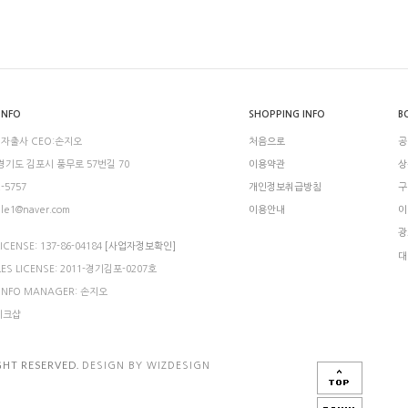
INFO
SHOPPING INFO
B
 자출사 CEO:손지오
처음으로
공
 경기도 김포시 풍무로 57번길 70
이용약관
상
2-5757
개인정보취급방침
구
ule1@naver.com
이용안내
이
광
ICENSE: 137-86-04184
[사업자정보확인]
대
LES LICENSE: 2011-경기김포-0207호
 INFO MANAGER: 손지오
메이크샵
GHT RESERVED.
DESIGN BY WIZDESIGN