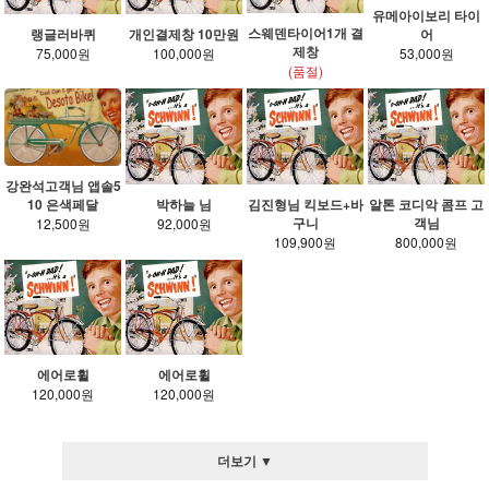
유메아이보리 타이
스웨덴타이어1개 결
랭글러바퀴
개인결제창 10만원
어
제창
75,000원
100,000원
53,000원
(품절)
강완석고객님 앱솔5
박하늘 님
김진형님 킥보드+바
알톤 코디악 콤프 고
10 은색페달
구니
객님
92,000원
12,500원
109,900원
800,000원
에어로휠
에어로휠
120,000원
120,000원
더보기 ▼