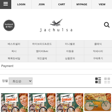
LOGIN
JOIN
CART
MYPAGE
VIEW
베스트셀러
하이브리드&로드
미니벨로
클래식
픽시
엠티비&etc
아동용
악세사리
핵폭탄세일
개인결제
상품문의
구매후기
Payment
정렬