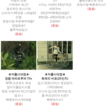
러링의 조화
인!!
출퇴근용으로 굿굿
가격대비 최고!!
시마노 아세라 24단!!극강
한정수량 빠른초이스!!
경의적인 픽시가격
파워무브
(품절)
소비자가 65만원 →세일23
24단!!!!!!!핵폭탄세일!!!
만원
49만원→28만5천원 노마
한정수량 주문폭주제품!!
진판매!!
당일방송!!
(품절)
블루색상입고
(품절)
★자출사닷컴★
★자출사닷컴★
정품 파라트루퍼 70v
화제의 비토(20인치)
MTB 오프로드 최강
입고 완료(서비스 정성담아
접이식폴딩시스템
가득!!)(8col)
한정 수량이라 재고가많치
드디어 입고된 2010년 정
않으니
품 허피코리아 비토!!
빠른초이스!!바래욤
빠른초이스!!
(품절)
(품절)