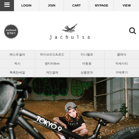
LOGIN
JOIN
CART
MYPAGE
VIEW
베스트셀러
하이브리드&로드
미니벨로
클래식
픽시
엠티비&etc
아동용
악세사리
핵폭탄세일
개인결제
상품문의
구매후기