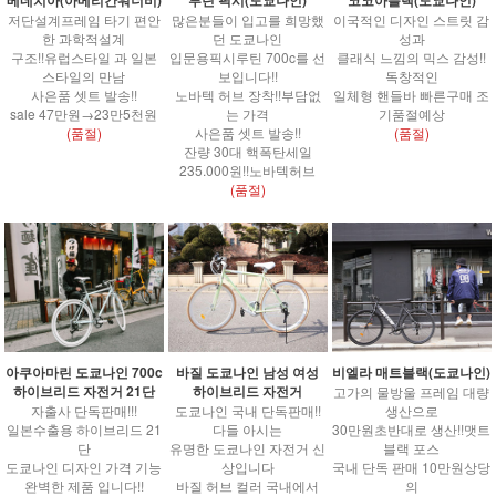
저단설계프레임 타기 편안
많은분들이 입고를 희망했
이국적인 디자인 스트릿 감
한 과학적설계
던 도쿄나인
성과
구조!!유럽스타일 과 일본
입문용픽시루틴 700c를 선
클래식 느낌의 믹스 감성!!
스타일의 만남
보입니다!!
독창적인
사은품 셋트 발송!!
노바텍 허브 장착!!부담없
일체형 핸들바 빠른구매 조
sale 47만원→23만5천원
는 가격
기품절예상
(품절)
사은품 셋트 발송!!
(품절)
잔량 30대 핵폭탄세일
235.000원!!노바텍허브
(품절)
아쿠아마린 도쿄나인 700c
바질 도쿄나인 남성 여성
비엘라 매트블랙(도쿄나인)
하이브리드 자전거 21단
하이브리드 자전거
고가의 물방울 프레임 대량
자출사 단독판매!!!
도쿄나인 국내 단독판매!!
생산으로
일본수출용 하이브리드 21
다들 아시는
30만원초반대로 생산!!맷트
단
유명한 도쿄나인 자전거 신
블랙 포스
도쿄나인 디자인 가격 기능
상입니다
국내 단독 판매 10만원상당
완벽한 제품 입니다!!
바질 허브 컬러 국내에서
의