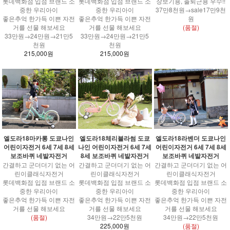
롯데백화점 입점 브랜드 소
롯데백화점 입점 브랜드 소
장보기용, 출퇴근용 우수!!
중한 우리아이
중한 우리아이
37만8천원→sale17만9천
좋은추억 한가득 이쁜 자전
좋은추억 한가득 이쁜 자전
원
거를 선물 해보세요
거를 선물 해보세요
(품절)
33만원→24만원→21만5
33만원→24만원→21만5
천원
천원
215,000원
215,000원
엘도라18마카롱 도쿄나인
엘도라18체리블라썸 도쿄
엘도라18라벤더 도쿄나인
어린이자전거 6세 7세 8세
나인 어린이자전거 6세 7세
어린이자전거 6세 7세 8세
보조바퀴 네발자전거
8세 보조바퀴 네발자전거
보조바퀴 네발자전거
간결하고 군더더기 없는 어
간결하고 군더더기 없는 어
간결하고 군더더기 없는 어
린이클래식자전거
린이클래식자전거
린이클래식자전거
롯데백화점 입점 브랜드 소
롯데백화점 입점 브랜드 소
롯데백화점 입점 브랜드 소
중한 우리아이
중한 우리아이
중한 우리아이
좋은추억 한가득 이쁜 자전
좋은추억 한가득 이쁜 자전
좋은추억 한가득 이쁜 자전
거를 선물 해보세요
거를 선물 해보세요
거를 선물 해보세요
(품절)
34만원→22만5천원
34만원→22만5천원
225,000원
(품절)