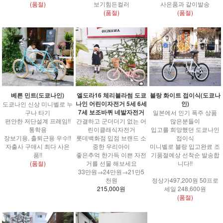
(품절)
보기힘든컬러
사은품과 같이발송
(품절)
(품절)
엘도라16 체리블라썸 도쿄
베른 민트(도쿄나인)
블랑 화이트 접이식(도쿄나
나인 어린이자전거 5세 6세
인)
도쿄나인 신상 미니벨로 누
7세 보조바퀴 네발자전거
구나 타기
일본에서 인기 폭주 상품
간결하고 군더더기 없는 어
편안한 저단설계 프레임!!
많은분들이
린이클래식자전거
통학용
입고를 희망했던 도쿄나인
롯데백화점 입점 브랜드 소
장보기용, 출퇴근용 우수!!
접이식
중한 우리아이
자출사 구매시 최다 사은
미니벨로 블랑 입고완료 조
좋은추억 한가득 이쁜 자전
품!!
기품절예상 선착순 발송합
거를 선물 해보세요
(품절)
니다!!
33만원→24만원→21만5
천원
정상가497,200원 50프로
215,000원
세일 248,600원
(품절)