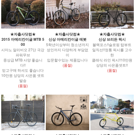
★자출사닷컴★
★자출사닷컴★
★자출사닷컴★
2015 아메리칸이글 MTB 5
신상 아메리칸이글 에봇
신상 브리든 픽시
00
5학년이상부터 청소년까지
블랙포스!!슬로핑 탑뷰트
시마노 알리비오 27단 극강
성인까지 다양하게 부담없
일직선!!정통 픽시를 고수
파워무브
이
한
중상급 MTB 사양 좋습니
입문할수있는 제품입니다
클래식 라인 픽시!!10만원
다!!
(품절)
상당의 사은품셋트!!
믿고구매 하셔도 좋습니다
(품절)
10만원 상당의 사은품 셋트
발송
(품절)