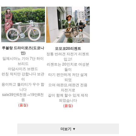
루블랑 드라이로즈(도쿄나
모모코20리젠트
인)
정통 반려견 자전거 리젠트
일제시마노 기아 7단 하이
입고!
브리드
리젠트는 20인치로 여성분
아담사이즈 브랜드
들이
런칭 작지만 강합니다 보관
타기 편안하게 저단 설계
이
되었
용이하고 퀄리티가 우수 합
으며 애완묘,애완견 전용
니다
자전거로
sale39만6천원→19만8천
같이 함께 할수 있게 제작
원
되었습니다
(품절)
(품절)
더보기 ▼