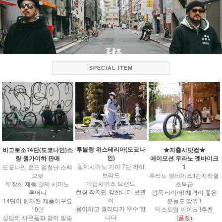
SPECIAL ITEM
루블랑 위스테리아(도쿄나
비고로소14단(도쿄나인)소
★자출사닷컴★
인)
량 원가이하 판매
에이모션 우라노 펫바이크
1
일제시마노 기아 7단 하이
도쿄나인 로드 엄청난 스펙
브리드
으로
우라노 펫바이크!!간지작렬
아담사이즈 브랜드
무장한 제품 일제 시마노
초특급
런칭 작지만 강합니다 보관
투어니
광폭 타이어!!체격이 좋은
이
14단이 탑재된 제품이구요
분들도 강츄!!
용이하고 퀄리티가 우수 합
10만
익스트림 바이크!!추천
니다
상당의 사은품과 같이 발송
(품절)