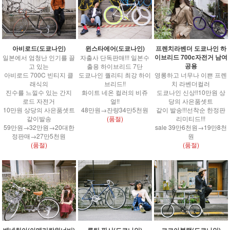
윈스타에어(도쿄나인)
아비로드(도쿄나인)
프렌치라벤더 도쿄나인 하
이브리드 700c자전거 남여
자출사 단독판매!!! 일본수
일본에서 엄청난 인기를 끌
공용
출용 하이브리드 7단
고 있는
도쿄나인 퀄리티 최강 하이
아비로드 700C 빈티지 클
영롱하고 너무나 이쁜 프렌
브리드!!
래식의
치 라벤더컬러
화이트 네온 컬러의 비쥬
진수를 느낄수 있는 간지
도쿄나인 신상!!10만원 상
얼!!
로드 자전거
당의 사은품셋트
48만원→잔량34만5천원
10만원 상당의 사은품셋트
같이 발송!!!선착순 한정판
(품절)
같이발송
리미티드!!!
59만원→32만원→20대한
sale 39만6천원→19만8천
정판매→27만5천원
원
(품절)
(품절)
베네치아(아메리칸워너비)
루틴 픽시(도쿄나인)
코코아블랙(도쿄나인)