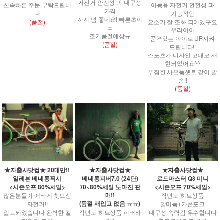
자전거 안전성 과 내구성
신속빠른 주문 부탁드립니
아동용 자전거 안전성 과
가격
다
기능적인
까지 넘 좋네요!!빠른초이
(품절)
요소가 잘 조화 되어있구요
스
우리아이
조기품절예상ㅠ
품격있는 아이로 UP시켜
(품절)
드립니다!!
스포츠카 디자인 고대로 재
현되었어요^^
푸짐한 사은품셋트 같이 발
송!!
(품절)
★자출사닷컴★ 20대만!!
★자출사닷컴★
★자출사닷컴★
일레븐 베네통픽시
베네통피버7.0 (24단)
로드마스터 Q8 미니
<시즌오프 80%세일>
70~80%세일 노마진 판
<시즌오프 70%세일>
매!!
많은분들이 애타게 찾으신
작년도 히트상품
(품절 재입고 없음 ㅠㅠ)
자전거!!
알미늄+카폰포크
입고되었습니다 완벽한 컬
작년도 히트상품 피버라
내구성 속력감 우수합니다