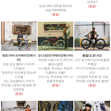
선착순!!
정상가497,200원 50프로
(품절)
세일 248,600원
(품절)
엔쵸가바나(아메리칸워너
모나코22(아메리칸워너비)
품절(도쿄나인)
비)
적당한 아담사이즈 22인치
간지 로드레이싱!!파워풀한
유럽 감성 클래식 아비치
클래시컬한
주행감
스타일의
미니벨로 국내없는 독창적
기아 21단!!탑재 다양한 라
독창적인 투프레임 한눈에
인클래식 미벨!!
이프
시선을
간지나는 투프레임 바디 사
스타일에 최적화 된 사양
끄는 감성클래식 자전거
은품셋트발송
10만원 사은품셋트 발송!!
47만원→한정수량 sale 23
(품절)
(품절)
만5천원
(품절)