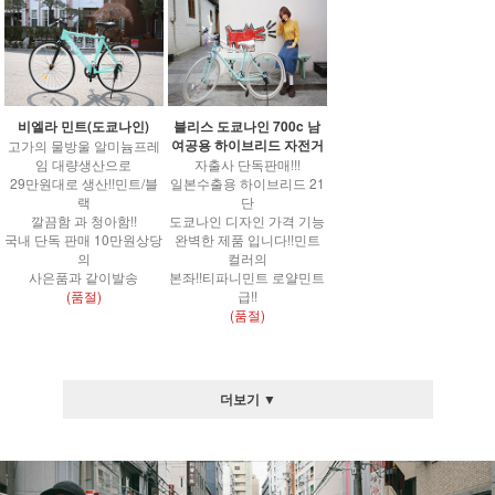
비엘라 민트(도쿄나인)
블리스 도쿄나인 700c 남
여공용 하이브리드 자전거
고가의 물방울 알미늄프레
임 대량생산으로
자출사 단독판매!!!
29만원대로 생산!!민트/블
일본수출용 하이브리드 21
랙
단
깔끔함 과 청아함!!
도쿄나인 디자인 가격 기능
국내 단독 판매 10만원상당
완벽한 제품 입니다!!민트
의
컬러의
사은품과 같이발송
본좌!!티파니민트 로얄민트
(품절)
급!!
(품절)
더보기 ▼