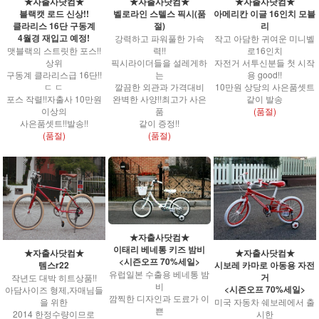
★자출사닷컴★
★자출사닷컴★
★자출사닷컴★
블랙캣 로드 신상!!
벨로라인 스텔스 픽시(품
아메리칸 이글 16인치 모블
클라리스 16단 구동계
절)
리
4월경 재입고 예정!
강력하고 파워풀한 가속
작고 아담한 귀여운 미니벨
맷블랙의 스트릿한 포스!!
력!!
로16인치
상위
픽시라이더들을 설레게하
자전거 서투신분들 첫 시작
구동계 클라리스급 16단!!
는
용 good!!
ㄷ ㄷ
깔끔한 외관과 가격대비
10만원 상당의 사은품셋트
포스 작렬!!자출사 10만원
완벽한 사양!!최고가 사은
같이 발송
이상의
품
(품절)
사은품셋트!!발송!!
같이 증정!!
(품절)
(품절)
★자출사닷컴★
이태리 베네통 키즈 밤비
★자출사닷컴★
★자출사닷컴★
<시즌오프 70%세일>
템스r22
시보레 카마로 아동용 자전
유럽일본 수출용 베네통 밤
거
작년도 대박 히트상품!!
비
<시즌오프 70%세일>
아담사이즈 형제,자매님들
깜찍한 디자인과 도료가 이
을 위한
미국 자동차 쉐보레에서 출
쁜
2014 한정수량이므로
시한