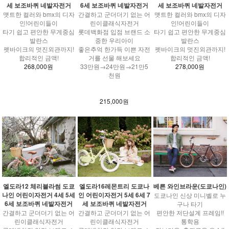
세 보조바퀴 네발자전거
6세 보조바퀴 네발자전거
세 보조바퀴 네발자전거
맷트한 컬러와 bmx의 디자
간결하고 군더더기 없는 어
맷트한 컬러와 bmx의 디자
인!어린이들이
린이클래식자전거
인!어린이들이
타기 쉽고 편안한 무게중심
롯데백화점 입점 브랜드 소
타기 쉽고 편안한 무게중심
발란스
중한 우리아이
발란스
펫바이크의 멋진외관까지!
좋은추억 한가득 이쁜 자전
펫바이크의 멋진외관까지!
합리적인 금액!
거를 선물 해보세요
합리적인 금액!
268,000원
33만원→24만원→21만5
278,000원
천원
215,000원
엘도라12 체리블라썸 도쿄
엘도라16레몬트리 도쿄나
베른 와인브라운(도쿄나인)
나인 어린이자전거 4세 5세
인 어린이자전거 5세 6세 7
도쿄나인 신상 미니벨로 누
6세 보조바퀴 네발자전거
세 보조바퀴 네발자전거
구나 타기
간결하고 군더더기 없는 어
간결하고 군더더기 없는 어
편안한 저단설계 프레임!!
린이클래식자전거
린이클래식자전거
통학용