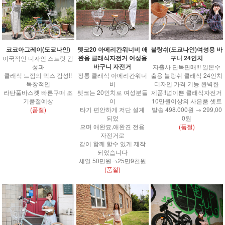
코코아그레이(도쿄나인)
펫코20 아메리칸워너비 애
블랑쉬(도쿄나인)여성용 바
완용 클래식자전거 여성용
구니 24인치
이국적인 디자인 스트릿 감
바구니 자전거
성과
자출사 단독판매!!! 일본수
클래식 느낌의 믹스 감성!!
정통 클래식 아메리칸워너
출용 블랑쉬 클래식 24인치
독창적인
비
디자인 가격 기능 완벽한
라탄풀바스켓 빠른구매 조
펫코는 20인치로 여성분들
제품!!넘이쁜 클래식자전거
기품절예상
이
10만원이상의 사은품 셋트
(품절)
타기 편안하게 저단 설계
발송 498.000원 → 299,00
되었
0원
으며 애완묘,애완견 전용
(품절)
자전거로
같이 함께 할수 있게 제작
되었습니다
세일 50만원→25만9천원
(품절)