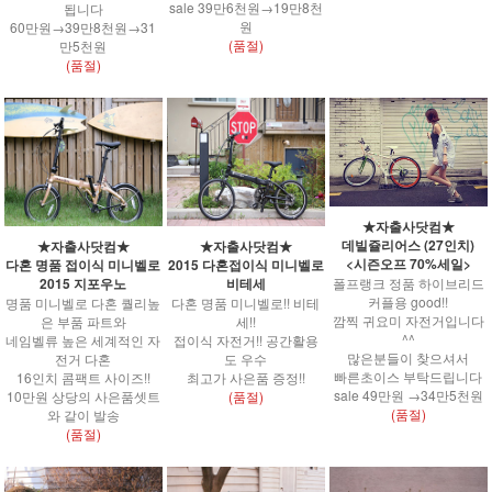
sale 39만6천원→19만8천
됩니다
원
60만원→39만8천원→31
(품절)
만5천원
(품절)
★자출사닷컴★
데빌쥴리어스 (27인치)
★자출사닷컴★
★자출사닷컴★
<시즌오프 70%세일>
다혼 명품 접이식 미니벨로
2015 다혼접이식 미니벨로
폴프랭크 정품 하이브리드
2015 지포우노
비테세
커플용 good!!
명품 미니벨로 다혼 퀄리높
다혼 명품 미니벨로!! 비테
깜찍 귀요미 자전거입니다
은 부품 파트와
세!!
^^
네임벨류 높은 세계적인 자
접이식 자전거!! 공간활용
많은분들이 찾으셔서
전거 다혼
도 우수
빠른초이스 부탁드립니다
16인치 콤팩트 사이즈!!
최고가 사은품 증정!!
sale 49만원 →34만5천원
10만원 상당의 사은품셋트
(품절)
(품절)
와 같이 발송
(품절)