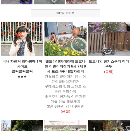
NEW ITEM
국내 자전거 최다판매 1위
엘도라18카페라떼 도쿄나
도쿄나인 전기스쿠터 이디
사이트
인 어린이자전거 6세 7세 8
뚜뚜
클릭클릭클릭
세 보조바퀴 네발자전거
(품절)
★★★
간결하고 군더더기 없는 어
린이클래식자전거
롯데백화점 입점 브랜드 소
중한 우리아이
좋은추억 한가득 이쁜 자전
거를 선물 해보세요
35만8천원→17만9천원
(품절)