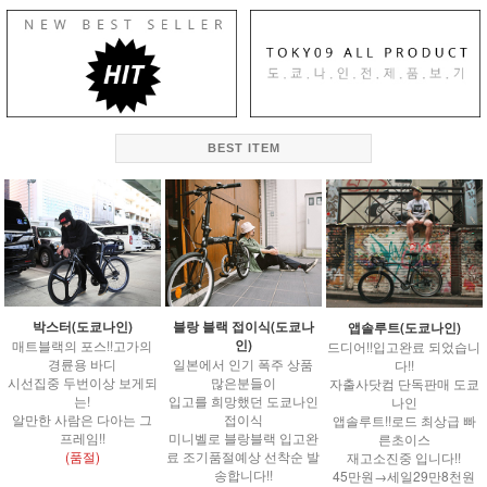
BEST ITEM
박스터(도쿄나인)
블랑 블랙 접이식(도쿄나
앱솔루트(도쿄나인)
인)
매트블랙의 포스!!고가의
드디어!!입고완료 되었습니
경륜용 바디
일본에서 인기 폭주 상품
다!!
시선집중 두번이상 보게되
많은분들이
자출사닷컴 단독판매 도쿄
는!
입고를 희망했던 도쿄나인
나인
알만한 사람은 다아는 그
접이식
앱솔루트!!로드 최상급 빠
프레임!!
미니벨로 블랑블랙 입고완
른초이스
(품절)
료 조기품절예상 선착순 발
재고소진중 입니다!!
송합니다!!
45만원→세일29만8천원