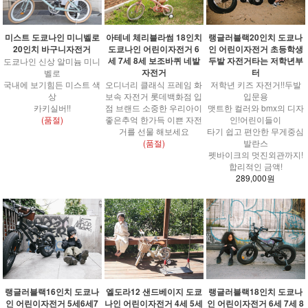
아테네 체리블라썸 18인치
랭글러블랙20인치 도쿄나
미스트 도쿄나인 미니벨로
도쿄나인 어린이자전거 6
인 어린이자전거 초등학생
20인치 바구니자전거
세 7세 8세 보조바퀴 네발
두발 자전거타는 저학년부
도쿄나인 신상 알미늄 미니
자전거
터
벨로
오디너리 클래식 프레임 화
저학년 키즈 자전거!!두발
국내에 보기힘든 미스트 색
보속 자전거 롯데백화점 입
입문용
상
점 브랜드 소중한 우리아이
맷트한 컬러와 bmx의 디자
카키실버!!
좋은추억 한가득 이쁜 자전
인!어린이들이
(품절)
거를 선물 해보세요
타기 쉽고 편안한 무게중심
(품절)
발란스
펫바이크의 멋진외관까지!
합리적인 금액!
289,000원
랭글러블랙16인치 도쿄나
엘도라12 샌드베이지 도쿄
랭글러블랙18인치 도쿄나
인 어린이자전거 5세6세7
나인 어린이자전거 4세 5세
인 어린이자전거 6세 7세 8