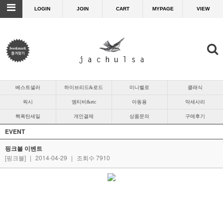
LOGIN
JOIN
CART
MYPAGE
VIEW
베스트셀러
하이브리드&로드
미니벨로
클래식
픽시
엠티비&etc
아동용
악세사리
핵폭탄세일
개인결제
상품문의
구매후기
EVENT
핑크볼 이벤트
[핑크볼]
|
2014-04-29
|
조회수 7910