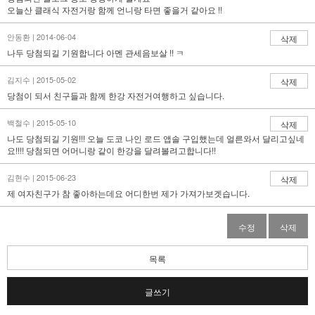
오늘산 클래식 자전거랑 함께 언니랑 타면 좋을거 같아요 !!
안동환 | 2014-06-04
삭제
나두 당첨되길 기원합니다 아멘 관세음보살 !! ㅋ
김지수 | 2015-05-02
삭제
당첨이 되서 친구들과 함께 한강 자전거여행하고 싶습니다.
백철수 | 2015-05-10
삭제
나도 당첨되길 기원!!! 오늘 도코 나인 로드 앱솔 구입했는데 얼른와서 달리고싶네
요!!!! 당첨되면 어머니랑 같이 한강을 달려볼려고합니다!!
김현수 | 2015-06-23
삭제
제 여자친구가 참 좋아하는데요 어디한번 제가 가져가보겟습니다.
수정
삭제
목록
글쓰기