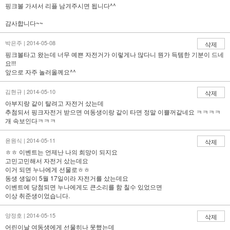
핑크볼 가셔서 리플 남겨주시면 됩니다^^
감사합니다~~
박은주 | 2014-05-08
삭제
핑크볼타고 왔는데 너무 예쁜 자전거가 이렇게나 많다니 뭔가 득템한 기분이 드네
요!!!
앞으로 자주 놀러올께요^^
김현규 | 2014-05-10
삭제
아부지랑 같이 탈려고 자전거 샀는데
추첨되서 핑크자전거 받으면 여동생이랑 같이 타면 정말 이쁠꺼같네요 ㅋㅋㅋㅋ
개 속보인다ㅋㅋㅋ
윤원식 | 2014-05-11
삭제
ㅎㅎ 이벤트는 언제난 나의 희망이 되지요
고민고민해서 자전거 샀는데요
이거 되면 누나에게 선물로ㅎㅎ
동생 생일이 5월 17일이라 자전거를 샀는데요
이벤트에 당첨되면 누나에게도 큰소리를 함 칠수 있었으면
이상 취준생이었습니다.
양정호 | 2014-05-15
삭제
어린이날 여동생에게 선물히나 못했는데