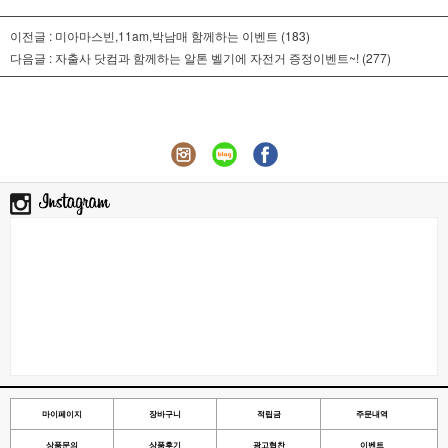
이전글 :
미아마스빈,11am,박남매 함께하는 이벤트
(183)
다음글 :
자출사 닷컴과 함께하는 알톤 벨기에 자전거 증정이벤트~!
(277)
마이페이지
장바구니
적립금
주문내역
상품문의
상품후기
광고협찬
이벤트