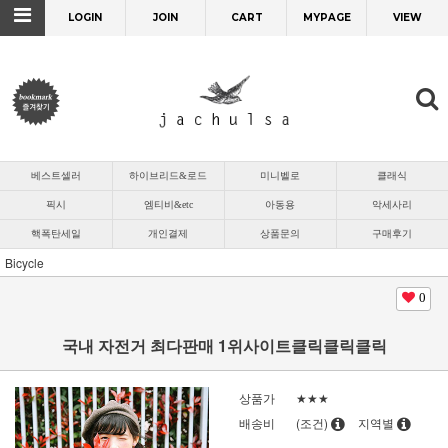
LOGIN
JOIN
CART
MYPAGE
VIEW
베스트셀러
하이브리드&로드
미니벨로
클래식
픽시
엠티비&etc
아동용
악세사리
핵폭탄세일
개인결제
상품문의
구매후기
Bicycle
0
국내 자전거 최다판매 1위사이트클릭클릭클릭
상품가
★★★
배송비
(조건)
지역별