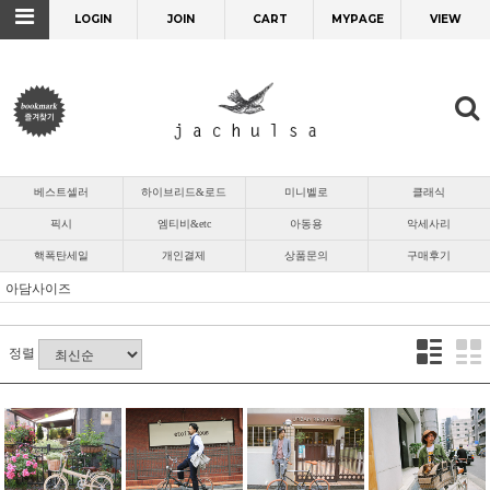
LOGIN
JOIN
CART
MYPAGE
VIEW
베스트셀러
하이브리드&로드
미니벨로
클래식
픽시
엠티비&etc
아동용
악세사리
핵폭탄세일
개인결제
상품문의
구매후기
아담사이즈
정렬