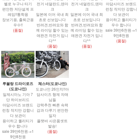
벨로 누구나 타기
전거 네덜란드,덴마
전거 네덜란드,덴마
아담사이즈 브랜드
편안한 저단설계 프
크
크
런칭 작지만 강합니
레임!!통학용
일본에 이어 국내 최
일본에 이어 국내 최
다 보관이
장보기용, 출퇴근용
초로 선보입니다
초로 선보입니다
용이하고 퀄리티가
우수!!
반려견,반려묘와 함
반려견,반려묘와 함
우수 합니다
(품절)
께 라이딩 할수 있는
께 라이딩 할수 있는
sale 39만6천원→1
애완견 자전거 입니
애완견 자전거 입니
9만8천원
다^^
다^^
(품절)
(품절)
(품절)
루블랑 드라이로즈
체스터(도쿄나인)
(도쿄나인)
도쿄나인 26인치!!아
일제시마노 기아 7
담사이즈 형제 자매
단 하이브리드
님들
아담사이즈 브랜드
강력추천 빠른 속력
런칭 작지만 강합니
감과 다루기 편안한
다 보관이
일자
용이하고 퀄리티가
플랫바 사은품셋트
우수 합니다
발송!
sale 39만6천원→1
(품절)
9만8천원