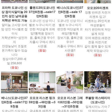
프라하 도쿄나인 신
롤랜드20(도쿄나인
베니스(도쿄나인)37
모모코20리젠트
상 접이식알미늄 20
37만8천원→sale17
만8천원→sale 17
정통 반려견 자전거
인치 성인 남여공용
만9천원)
만9천원
리젠트 입고!
저학년 부터도 가능
도쿄나인 신상 미니
도쿄나인 신상 미니
리젠트는 20인치로
알미늄 고사양 프레
벨로 누구나 타기 편
벨로 누구나 타기
여성분들이
임 성인 미니벨로 접
안한 저단설계 프레
편안한 저단설계 프
타기 편안하게 저단
이식
임!!통학용 장보기
레임!!통학용
설계 되었
저학년부터~성인까
용, 출퇴근용 우수!!
장보기용, 출퇴근용
으며 애완묘,애완견
지
자출사 구매시 최다
우수!!
전용 자전거로
안장높낮이 조절로
사은품
자출사 구매시 최다
같이 함께 할수 있게
온가족이 탈수 있습
(품절)
사은품!!
제작 되었습니다
니다
(품절)
(품절)
정상가517,200 세
일 258,600
(품절)
베니스(도쿄나인)37
모모코 리스본 핑크
모모코 리스본 그레
루블랑 위스테리아
만8천원→sale17만
59만원→48만원→3
이62만원→50만원
(도쿄나인)
9천원
3만원
→31만5천원
일제시마노 기아 7
도쿄나인 신상 미니
국내최초 애완견 자
국내최초 애완견 자
단 하이브리드