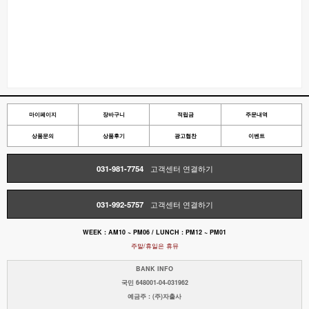
마이페이지
장바구니
적립금
주문내역
상품문의
상품후기
광고협찬
이벤트
031-981-7754
고객센터 연결하기
031-992-5757
고객센터 연결하기
WEEK : AM10 ~ PM06 / LUNCH : PM12 ~ PM01
주말/휴일은 휴뮤
BANK INFO
국민 648001-04-031962
예금주 : (주)자출사