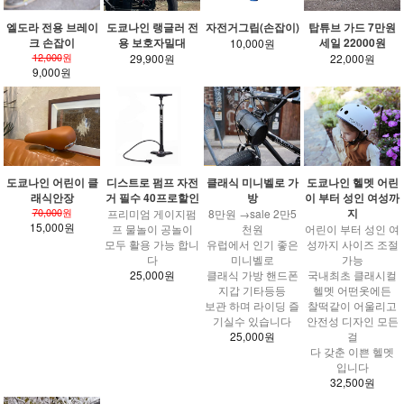
엘도라 전용 브레이
도쿄나인 랭글러 전
자전거그립(손잡이)
탑튜브 가드 7만원
크 손잡이
용 보호자밀대
세일 22000원
10,000원
12,000
원
29,900원
22,000원
9,000원
도쿄나인 어린이 클
디스트로 펌프 자전
클래식 미니벨로 가
도쿄나인 헬멧 어린
래식안장
거 필수 40프로할인
방
이 부터 성인 여성까
70,000
원
지
프리미엄 게이지펌
8만원 →sale 2만5
15,000원
프 물놀이 공놀이
천원
어린이 부터 성인 여
모두 활용 가능 합니
유럽에서 인기 좋은
성까지 사이즈 조절
다
미니벨로
가능
25,000원
클래식 가방 핸드폰
국내최초 클래시컬
지갑 기타등등
헬멧 어떤옷에든
보관 하며 라이딩 즐
찰떡같이 어울리고
기실수 있습니다
안전성 디자인 모든
25,000원
걸
다 갖춘 이쁜 헬멧
입니다
32,500원