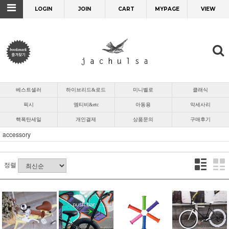
LOGIN
JOIN
CART
MYPAGE
VIEW
베스트셀러
하이브리드&로드
미니벨로
클래식
픽시
엠티비&etc
아동용
악세사리
핵폭탄세일
개인결제
상품문의
구매후기
accessory
정렬