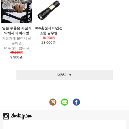
일본 수출용 자전거
usb충전식 야간전
악세사리 바라짱
조등 필수템
48,000
원
자전거에 붙여서 선
23,000원
물하면
너무 좋아합니다
15,000
원
9,900원
더보기 ▼