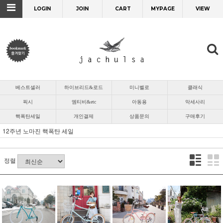
LOGIN
JOIN
CART
MYPAGE
VIEW
베스트셀러
하이브리드&로드
미니벨로
클래식
픽시
엠티비&etc
아동용
악세사리
핵폭탄세일
개인결제
상품문의
구매후기
12주년 노마진 핵폭탄 세일
정렬