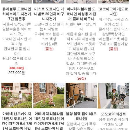
코코아그레이(도쿄
유메블루 도쿄나인
미스트 도쿄나인 미
미니체리블라썸 도
나인)
하이브리드 자전거
니벨로 20인치 바구
쿄나인 여성용 자전
7단 입문용
니자전거
거 클래식 바구니
이국적인 디자인 스
트릿 감성과
자출사 단독판매!!!
도쿄나인 신상 알미
어린이부터~성인까
클래식 느낌의 믹스
일본수출용 하이브
늄 미니벨로
지
감성!!독창적인
리드 7단
국내에 보기힘든 미
새롭게 출시된 클래
라탄풀바스켓 빠른
도쿄나인 디자인 가
스트 색상
식 미니체리블라썸
구매 조기품절예상
격 기능
카키실버!!
보기만해도 스윗하
(품절)
완벽한 제품 입니
(품절)
고 러블라 합니다
다!!
저단설계되서 누구
러시안블루의 독보
나 손쉽게 타실수
적
있습니다 10만원 상
450,000
원
당의 사은품셋트
297,000원
와 같이 발송 됩니다
(품절)
아테네 샌드베이지
아테네 체리블라썸
블랑 블랙 접이식(도
모모코20리젠트
18인치 도쿄나인 어
18인치 도쿄나인 어
쿄나인)
정통 반려견 자전거
린이자전거 6세 7세
린이자전거 6세 7세
일본에서 인기 폭주
리젠트 입고!
8세 보조바퀴 네발
8세 보조바퀴 네발
상품 많은분들이
리젠트는 20인치로