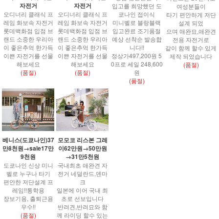
자전거
자전거
입고를 희망했던 도
여성분들이
오디너리 클래식 프
오디너리 클래식 프
쿄나인 접이식
타기 편안하게 저단
레임 화보속 자전거
레임 화보속 자전거
미니벨로 블랑블랙
설계 되었
롯데백화점 입점 브
롯데백화점 입점 브
입고완료 조기품절
으며 애완묘,애완견
랜드 소중한 우리아
랜드 소중한 우리아
예상 선착순 발송합
전용 자전거로
이 좋은추억 한가득
이 좋은추억 한가득
니다!!
같이 함께 할수 있게
이쁜 자전거를 선물
이쁜 자전거를 선물
정상가497,200원 5
제작 되었습니다
해보세요
해보세요
0프로 세일 248,600
(품절)
(품절)
(품절)
원
(품절)
베니스(도쿄나인)37
모모코 리스본 그레
만8천원→sale17만
이62만원→50만원
9천원
→31만5천원
도쿄나인 신상 미니
국내최초 애완견 자
벨로 누구나 타기
전거 네덜란드,덴마
편안한 저단설계 프
크
레임!!통학용
일본에 이어 국내 최
장보기용, 출퇴근용
초로 선보입니다
우수!!
반려견,반려묘와 함
(품절)
께 라이딩 할수 있는