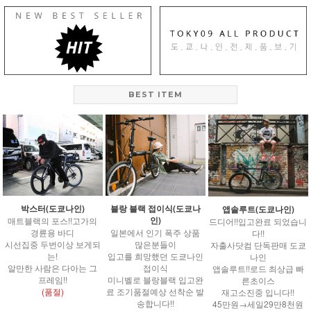
BEST ITEM
박스터(도쿄나인)
블랑 블랙 접이식(도쿄나
앱솔루트(도쿄나인)
인)
매트블랙의 포스!!고가의
드디어!!입고완료 되었습니
경륜용 바디
일본에서 인기 폭주 상품
다!!
시선집중 두번이상 보게되
많은분들이
자출사닷컴 단독판매 도쿄
는!
입고를 희망했던 도쿄나인
나인
알만한 사람은 다아는 그
접이식
앱솔루트!!로드 최상급 빠
프레임!!
미니벨로 블랑블랙 입고완
른초이스
(품절)
료 조기품절예상 선착순 발
재고소진중 입니다!!
송합니다!!
45만원→세일29만8천원