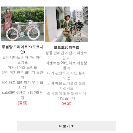
루블랑 드라이로즈(도쿄나
모모코20리젠트
인)
정통 반려견 자전거 리젠트
일제시마노 기아 7단 하이
입고!
브리드
리젠트는 20인치로 여성분
아담사이즈 브랜드
들이
런칭 작지만 강합니다 보관
타기 편안하게 저단 설계
이
되었
용이하고 퀄리티가 우수 합
으며 애완묘,애완견 전용
니다
자전거로
sale39만6천원→19만8천
같이 함께 할수 있게 제작
원
되었습니다
(품절)
(품절)
더보기 ▼