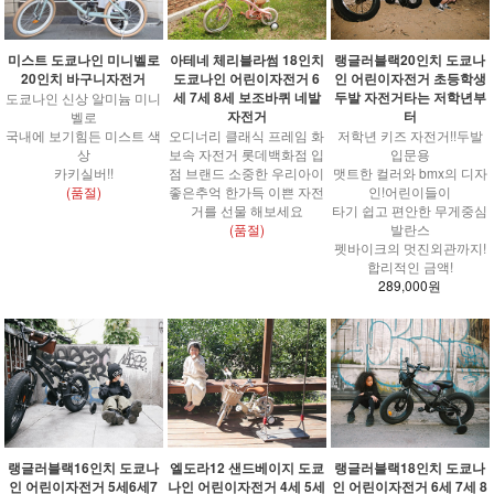
아테네 체리블라썸 18인치
랭글러블랙20인치 도쿄나
미스트 도쿄나인 미니벨로
도쿄나인 어린이자전거 6
인 어린이자전거 초등학생
20인치 바구니자전거
세 7세 8세 보조바퀴 네발
두발 자전거타는 저학년부
도쿄나인 신상 알미늄 미니
자전거
터
벨로
오디너리 클래식 프레임 화
저학년 키즈 자전거!!두발
국내에 보기힘든 미스트 색
보속 자전거 롯데백화점 입
입문용
상
점 브랜드 소중한 우리아이
맷트한 컬러와 bmx의 디자
카키실버!!
좋은추억 한가득 이쁜 자전
인!어린이들이
(품절)
거를 선물 해보세요
타기 쉽고 편안한 무게중심
(품절)
발란스
펫바이크의 멋진외관까지!
합리적인 금액!
289,000원
랭글러블랙16인치 도쿄나
엘도라12 샌드베이지 도쿄
랭글러블랙18인치 도쿄나
인 어린이자전거 5세6세7
나인 어린이자전거 4세 5세
인 어린이자전거 6세 7세 8