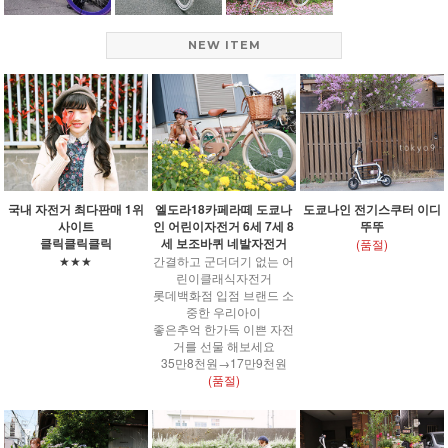
NEW ITEM
국내 자전거 최다판매 1위
엘도라18카페라떼 도쿄나
도쿄나인 전기스쿠터 이디
사이트
인 어린이자전거 6세 7세 8
뚜뚜
클릭클릭클릭
세 보조바퀴 네발자전거
(품절)
★★★
간결하고 군더더기 없는 어
린이클래식자전거
롯데백화점 입점 브랜드 소
중한 우리아이
좋은추억 한가득 이쁜 자전
거를 선물 해보세요
35만8천원→17만9천원
(품절)