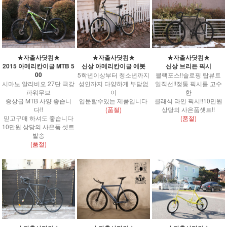
★자출사닷컴★
★자출사닷컴★
★자출사닷컴★
2015 아메리칸이글 MTB 5
신상 아메리칸이글 에봇
신상 브리든 픽시
00
5학년이상부터 청소년까지
블랙포스!!슬로핑 탑뷰트
시마노 알리비오 27단 극강
성인까지 다양하게 부담없
일직선!!정통 픽시를 고수
파워무브
이
한
중상급 MTB 사양 좋습니
입문할수있는 제품입니다
클래식 라인 픽시!!10만원
다!!
(품절)
상당의 사은품셋트!!
믿고구매 하셔도 좋습니다
(품절)
10만원 상당의 사은품 셋트
발송
(품절)