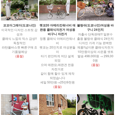
코코아그레이(도쿄나인)
펫코20 아메리칸워너비 애
블랑쉬(도쿄나인)여성용 바
완용 클래식자전거 여성용
구니 24인치
이국적인 디자인 스트릿 감
바구니 자전거
성과
자출사 단독판매!!! 일본수
클래식 느낌의 믹스 감성!!
정통 클래식 아메리칸워너
출용 블랑쉬 클래식 24인치
독창적인
비
디자인 가격 기능 완벽한
라탄풀바스켓 빠른구매 조
펫코는 20인치로 여성분들
제품!!넘이쁜 클래식자전거
기품절예상
이
10만원이상의 사은품 셋트
(품절)
타기 편안하게 저단 설계
발송 498.000원 → 299,00
되었
0원
으며 애완묘,애완견 전용
(품절)
자전거로
같이 함께 할수 있게 제작
되었습니다
세일 50만원→25만9천원
(품절)