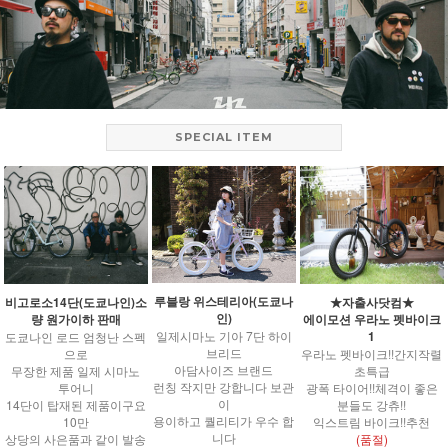
SPECIAL ITEM
루블랑 위스테리아(도쿄나
비고로소14단(도쿄나인)소
★자출사닷컴★
인)
량 원가이하 판매
에이모션 우라노 펫바이크
1
일제시마노 기아 7단 하이
도쿄나인 로드 엄청난 스펙
브리드
으로
우라노 펫바이크!!간지작렬
아담사이즈 브랜드
무장한 제품 일제 시마노
초특급
런칭 작지만 강합니다 보관
투어니
광폭 타이어!!체격이 좋은
이
14단이 탑재된 제품이구요
분들도 강츄!!
용이하고 퀄리티가 우수 합
10만
익스트림 바이크!!추천
니다
상당의 사은품과 같이 발송
(품절)