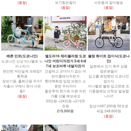
(품절)
보기힘든컬러
사은품과 같이발송
(품절)
(품절)
엘도라16 체리블라썸 도쿄
베른 민트(도쿄나인)
블랑 화이트 접이식(도쿄나
나인 어린이자전거 5세 6세
인)
도쿄나인 신상 미니벨로 누
7세 보조바퀴 네발자전거
구나 타기
일본에서 인기 폭주 상품
간결하고 군더더기 없는 어
편안한 저단설계 프레임!!
많은분들이
린이클래식자전거
통학용
입고를 희망했던 도쿄나인
롯데백화점 입점 브랜드 소
장보기용, 출퇴근용 우수!!
접이식
중한 우리아이
자출사 구매시 최다 사은
미니벨로 블랑 입고완료 조
좋은추억 한가득 이쁜 자전
품!!
기품절예상 선착순 발송합
거를 선물 해보세요
(품절)
니다!!
33만원→24만원→21만5
천원
정상가497,200원 50프로
215,000원
세일 248,600원
(품절)