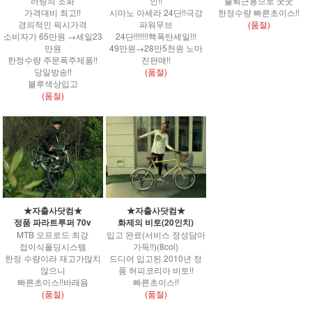
러링의 조화
인!!
출퇴근용으로 굿굿
가격대비 최고!!
시마노 아세라 24단!!극강
한정수량 빠른초이스!!
경의적인 픽시가격
파워무브
(품절)
소비자가 65만원 →세일23
24단!!!!!!!핵폭탄세일!!!
만원
49만원→28만5천원 노마
한정수량 주문폭주제품!!
진판매!!
당일방송!!
(품절)
블루색상입고
(품절)
★자출사닷컴★
★자출사닷컴★
정품 파라트루퍼 70v
화제의 비토(20인치)
MTB 오프로드 최강
입고 완료(서비스 정성담아
접이식폴딩시스템
가득!!)(8col)
한정 수량이라 재고가많치
드디어 입고된 2010년 정
않으니
품 허피코리아 비토!!
빠른초이스!!바래욤
빠른초이스!!
(품절)
(품절)