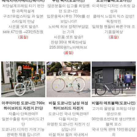
저단설계프레임 타기 편안
많은분들이 입고를 희망했
이국적인 디자인 스트릿 감
한 과학적설계
던 도쿄나인
성과
구조!!유럽스타일 과 일본
입문용픽시루틴 700c를 선
클래식 느낌의 믹스 감성!!
스타일의 만남
보입니다!!
독창적인
사은품 셋트 발송!!
노바텍 허브 장착!!부담없
일체형 핸들바 빠른구매 조
sale 47만원→23만5천원
는 가격
기품절예상
(품절)
사은품 셋트 발송!!
(품절)
잔량 30대 핵폭탄세일
235.000원!!노바텍허브
(품절)
아쿠아마린 도쿄나인 700c
바질 도쿄나인 남성 여성
비엘라 매트블랙(도쿄나인)
하이브리드 자전거 21단
하이브리드 자전거
고가의 물방울 프레임 대량
자출사 단독판매!!!
도쿄나인 국내 단독판매!!
생산으로
일본수출용 하이브리드 21
다들 아시는
30만원초반대로 생산!!맷트
단
유명한 도쿄나인 자전거 신
블랙 포스
도쿄나인 디자인 가격 기능
상입니다
국내 단독 판매 10만원상당
완벽한 제품 입니다!!
바질 허브 컬러 국내에서
의