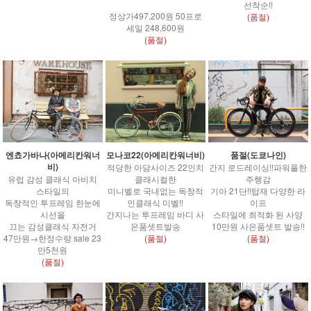
선착순!!
정상가497,200원 50프로
(품절)
세일 248,600원
(품절)
엔쵸가바나(아메리칸워너
모나코22(아메리칸워너비)
품절(도쿄나인)
비)
적당한 아담사이즈 22인치
간지 로드레이싱!!파워풀한
유럽 감성 클래식 아비치
클래시컬한
주행감
스타일의
미니벨로 국내없는 독창적
기아 21단!!탑재 다양한 라
독창적인 투프레임 한눈에
인클래식 미벨!!
이프
시선을
간지나는 투프레임 바디 사
스타일에 최적화 된 사양
끄는 감성클래식 자전거
은품셋트발송
10만원 사은품셋트 발송!!
47만원→한정수량 sale 23
(품절)
(품절)
만5천원
(품절)