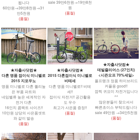
sale 39만6천원→19만8천
됩니다
원
60만원→39만8천원→31
(품절)
만5천원
(품절)
★자출사닷컴★
데빌쥴리어스 (27인치)
★자출사닷컴★
★자출사닷컴★
<시즌오프 70%세일>
다혼 명품 접이식 미니벨로
2015 다혼접이식 미니벨로
폴프랭크 정품 하이브리드
2015 지포우노
비테세
커플용 good!!
명품 미니벨로 다혼 퀄리높
다혼 명품 미니벨로!! 비테
깜찍 귀요미 자전거입니다
은 부품 파트와
세!!
^^
네임벨류 높은 세계적인 자
접이식 자전거!! 공간활용
많은분들이 찾으셔서
전거 다혼
도 우수
빠른초이스 부탁드립니다
16인치 콤팩트 사이즈!!
최고가 사은품 증정!!
sale 49만원 →34만5천원
10만원 상당의 사은품셋트
(품절)
(품절)
와 같이 발송
(품절)