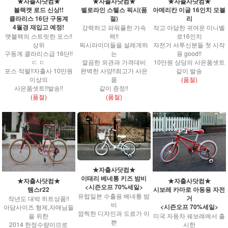
★자출사닷컴★
★자출사닷컴★
★자출사닷컴★
블랙캣 로드 신상!!
벨로라인 스텔스 픽시(품
아메리칸 이글 16인치 모블
클라리스 16단 구동계
절)
리
4월경 재입고 예정!
강력하고 파워풀한 가속
작고 아담한 귀여운 미니벨
맷블랙의 스트릿한 포스!!
력!!
로16인치
상위
픽시라이더들을 설레게하
자전거 서투신분들 첫 시작
구동계 클라리스급 16단!!
는
용 good!!
ㄷ ㄷ
깔끔한 외관과 가격대비
10만원 상당의 사은품셋트
포스 작렬!!자출사 10만원
완벽한 사양!!최고가 사은
같이 발송
이상의
품
(품절)
사은품셋트!!발송!!
같이 증정!!
(품절)
(품절)
★자출사닷컴★
이태리 베네통 키즈 밤비
★자출사닷컴★
★자출사닷컴★
<시즌오프 70%세일>
템스r22
시보레 카마로 아동용 자전
유럽일본 수출용 베네통 밤
거
작년도 대박 히트상품!!
비
<시즌오프 70%세일>
아담사이즈 형제,자매님들
깜찍한 디자인과 도료가 이
을 위한
미국 자동차 쉐보레에서 출
쁜
2014 한정수량이므로
시한