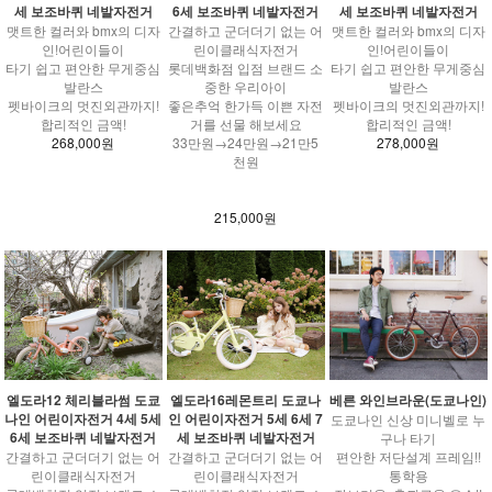
세 보조바퀴 네발자전거
6세 보조바퀴 네발자전거
세 보조바퀴 네발자전거
맷트한 컬러와 bmx의 디자
간결하고 군더더기 없는 어
맷트한 컬러와 bmx의 디자
인!어린이들이
린이클래식자전거
인!어린이들이
타기 쉽고 편안한 무게중심
롯데백화점 입점 브랜드 소
타기 쉽고 편안한 무게중심
발란스
중한 우리아이
발란스
펫바이크의 멋진외관까지!
좋은추억 한가득 이쁜 자전
펫바이크의 멋진외관까지!
합리적인 금액!
거를 선물 해보세요
합리적인 금액!
268,000원
33만원→24만원→21만5
278,000원
천원
215,000원
엘도라12 체리블라썸 도쿄
엘도라16레몬트리 도쿄나
베른 와인브라운(도쿄나인)
나인 어린이자전거 4세 5세
인 어린이자전거 5세 6세 7
도쿄나인 신상 미니벨로 누
6세 보조바퀴 네발자전거
세 보조바퀴 네발자전거
구나 타기
간결하고 군더더기 없는 어
간결하고 군더더기 없는 어
편안한 저단설계 프레임!!
린이클래식자전거
린이클래식자전거
통학용