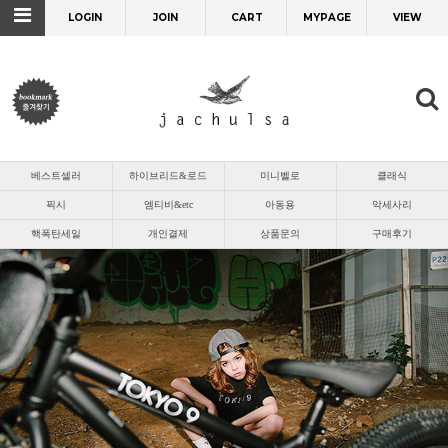
LOGIN
JOIN
CART
MYPAGE
VIEW
베스트셀러
하이브리드&로드
미니벨로
클래식
픽시
엠티비&etc
아동용
악세사리
핵폭탄세일
개인결제
상품문의
구매후기