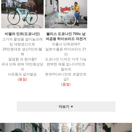
비엘라 민트(도쿄나인)
블리스 도쿄나인 700c 남
여공용 하이브리드 자전거
고가의 물방울 알미늄프레
임 대량생산으로
자출사 단독판매!!!
29만원대로 생산!!민트/블
일본수출용 하이브리드 21
랙
단
깔끔함 과 청아함!!
도쿄나인 디자인 가격 기능
국내 단독 판매 10만원상당
완벽한 제품 입니다!!민트
의
컬러의
사은품과 같이발송
본좌!!티파니민트 로얄민트
(품절)
급!!
(품절)
더보기 ▼