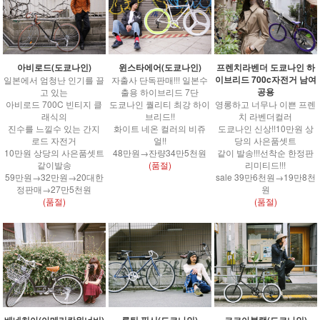
윈스타에어(도쿄나인)
아비로드(도쿄나인)
프렌치라벤더 도쿄나인 하
이브리드 700c자전거 남여
자출사 단독판매!!! 일본수
일본에서 엄청난 인기를 끌
공용
출용 하이브리드 7단
고 있는
도쿄나인 퀄리티 최강 하이
아비로드 700C 빈티지 클
영롱하고 너무나 이쁜 프렌
브리드!!
래식의
치 라벤더컬러
화이트 네온 컬러의 비쥬
진수를 느낄수 있는 간지
도쿄나인 신상!!10만원 상
얼!!
로드 자전거
당의 사은품셋트
48만원→잔량34만5천원
10만원 상당의 사은품셋트
같이 발송!!!선착순 한정판
(품절)
같이발송
리미티드!!!
59만원→32만원→20대한
sale 39만6천원→19만8천
정판매→27만5천원
원
(품절)
(품절)
베네치아(아메리칸워너비)
루틴 픽시(도쿄나인)
코코아블랙(도쿄나인)