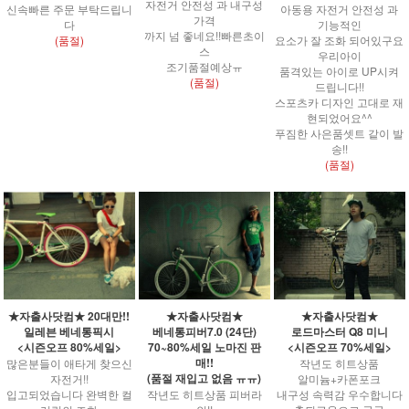
자전거 안전성 과 내구성
신속빠른 주문 부탁드립니
아동용 자전거 안전성 과
가격
다
기능적인
까지 넘 좋네요!!빠른초이
(품절)
요소가 잘 조화 되어있구요
스
우리아이
조기품절예상ㅠ
품격있는 아이로 UP시켜
(품절)
드립니다!!
스포츠카 디자인 고대로 재
현되었어요^^
푸짐한 사은품셋트 같이 발
송!!
(품절)
★자출사닷컴★ 20대만!!
★자출사닷컴★
★자출사닷컴★
일레븐 베네통픽시
베네통피버7.0 (24단)
로드마스터 Q8 미니
<시즌오프 80%세일>
70~80%세일 노마진 판
<시즌오프 70%세일>
매!!
많은분들이 애타게 찾으신
작년도 히트상품
(품절 재입고 없음 ㅠㅠ)
자전거!!
알미늄+카폰포크
입고되었습니다 완벽한 컬
작년도 히트상품 피버라
내구성 속력감 우수합니다