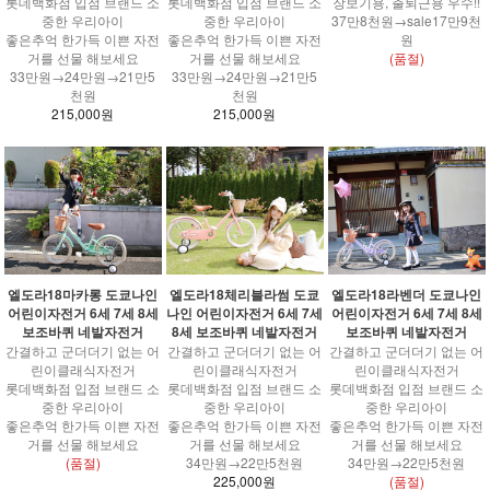
롯데백화점 입점 브랜드 소
롯데백화점 입점 브랜드 소
장보기용, 출퇴근용 우수!!
중한 우리아이
중한 우리아이
37만8천원→sale17만9천
좋은추억 한가득 이쁜 자전
좋은추억 한가득 이쁜 자전
원
거를 선물 해보세요
거를 선물 해보세요
(품절)
33만원→24만원→21만5
33만원→24만원→21만5
천원
천원
215,000원
215,000원
엘도라18마카롱 도쿄나인
엘도라18체리블라썸 도쿄
엘도라18라벤더 도쿄나인
어린이자전거 6세 7세 8세
나인 어린이자전거 6세 7세
어린이자전거 6세 7세 8세
보조바퀴 네발자전거
8세 보조바퀴 네발자전거
보조바퀴 네발자전거
간결하고 군더더기 없는 어
간결하고 군더더기 없는 어
간결하고 군더더기 없는 어
린이클래식자전거
린이클래식자전거
린이클래식자전거
롯데백화점 입점 브랜드 소
롯데백화점 입점 브랜드 소
롯데백화점 입점 브랜드 소
중한 우리아이
중한 우리아이
중한 우리아이
좋은추억 한가득 이쁜 자전
좋은추억 한가득 이쁜 자전
좋은추억 한가득 이쁜 자전
거를 선물 해보세요
거를 선물 해보세요
거를 선물 해보세요
(품절)
34만원→22만5천원
34만원→22만5천원
225,000원
(품절)