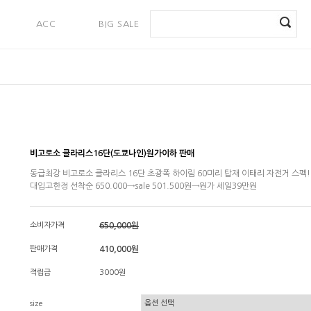
ACC
BIG SALE
PAYMENT
비고로소 클라리스16단(도쿄나인)원가이하 판매
동급최강 비고로소 클라리스 16단 초광폭 하이림 60미리 탑재 이태리 자전거 스펙!
대입고한정 선착순 650.000→sale 501.500원→원가 세일39만원
소비자가격
650,000원
판매가격
410,000원
적립금
3000원
size