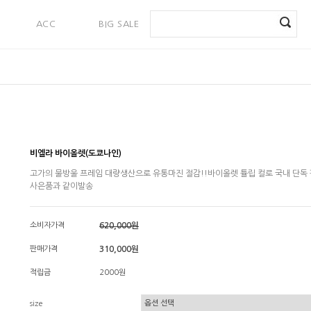
ACC
BIG SALE
PAYMENT
비엘라 바이올렛(도쿄나인)
고가의 물방울 프레임 대량생산으로 유통마진 절감!!바이올렛 튤립 컬로 국내 단독
사은품과 같이발송
소비자가격
620,000원
판매가격
310,000원
적립금
2000원
size