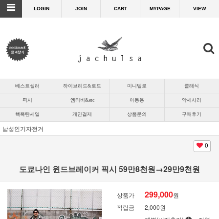
LOGIN
JOIN
CART
MYPAGE
VIEW
베스트셀러
하이브리드&로드
미니벨로
클래식
픽시
엠티비&etc
아동용
악세사리
핵폭탄세일
개인결제
상품문의
구매후기
남성인기자전거
0
도쿄나인 윈드브레이커 픽시 59만8천원→29만9천원
299,000
상품가
원
적립금
2,000원