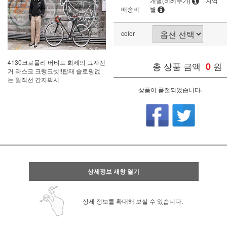
개별(비례추가)
지역
배송비
별
color
4130크로몰리 버티드 화제의 그자전
총 상품 금액
0
원
거 라스코 크랭크셋!!탑재 슬로핑없
는 일직선 간지픽시
상품이 품절되었습니다.
상세정보 새창 열기
상세 정보를 확대해 보실 수 있습니다.