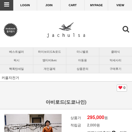
LOGIN
JOIN
CART
MYPAGE
VIEW
베스트셀러
하이브리드&로드
미니벨로
클래식
픽시
엠티비&etc
아동용
악세사리
핵폭탄세일
개인결제
상품문의
구매후기
커플자전거
0
아비로드(도쿄나인)
295,000
상품가
원
적립금
2,000원