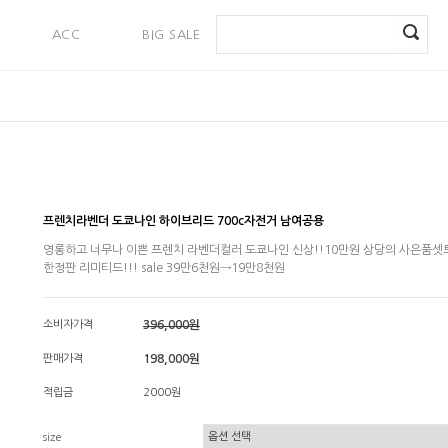
ACC
BIG SALE
PAYMENT
프렌치라벤더 도쿄나인 하이브리드 700c자전거 남여공용
영롱하고 너무나 이쁜 프렌치 라벤더컬러 도쿄나인 신상!!10만원 상당의 사은품셋트
한정판 리미티드!!! sale 39만6천원→19만8천원
소비자가격
396,000원
판매가격
198,000원
적립금
2000원
size