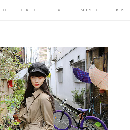
ELO
CLASSIC
FIXIE
MTB&ETC
KIDS