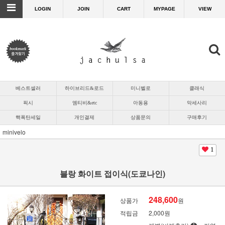
LOGIN
JOIN
CART
MYPAGE
VIEW
베스트셀러
하이브리드&로드
미니벨로
클래식
픽시
엠티비&etc
아동용
악세사리
핵폭탄세일
개인결제
상품문의
구매후기
minivelo
1
블랑 화이트 접이식(도쿄나인)
248,600
상품가
원
적립금
2,000원