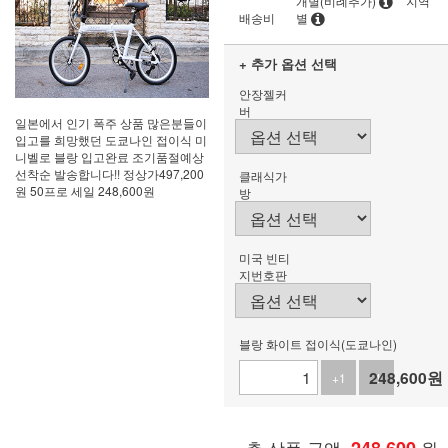
개별(비례추가)
지역
배송비
별
+ 추가 옵션 선택
안장젤커
버
일본에서 인기 폭주 상품 많은분들이
입고를 희망했던 도쿄나인 접이식 미
니벨로 블랑 입고완료 조기품절예상
선착순 발송합니다!! 정상가497,200
클래식가
원 50프로 세일 248,600원
방
미국 빈티
지번호판
블랑 화이트 접이식(도쿄나인)
248,600
원
+1
-1
총 상품 금액
원