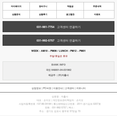
마이페이지
장바구니
적립금
주문내역
상품문의
상품후기
광고협찬
이벤트
031-981-7754
고객센터 연결하기
031-992-5757
고객센터 연결하기
WEEK : AM10 ~ PM06 / LUNCH : PM12 ~ PM01
주말/휴일은 휴뮤
BANK INFO
국민 648001-04-031962
예금주 : (주)자출사
상점정보
|
PC버젼
|
이용안내
|
고객센터
|
커뮤니티
상호명 : 자출사
대표 : 손지오 | 개인정보관리책임자 : 손지오
사업자등록번호 :137-86-04184 | 통신판매업신고번호 : 2011-경기김포-0207호
전화 : 031-992-5757 | 팩스 :
주소 : 경기도 김포시 풍무로 57번길 70