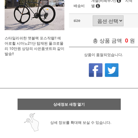
개별(비례추가)
지역
배송비
별
size
스타일리쉬한 맷블랙 포스작렬!! 에
총 상품 금액
0
원
어로휠 시마노21단 탑재된 풀크로몰
리 10만원 상당의 사은품셋트와 같이
발송!!
상품이 품절되었습니다.
상세정보 새창 열기
상세 정보를 확대해 보실 수 있습니다.