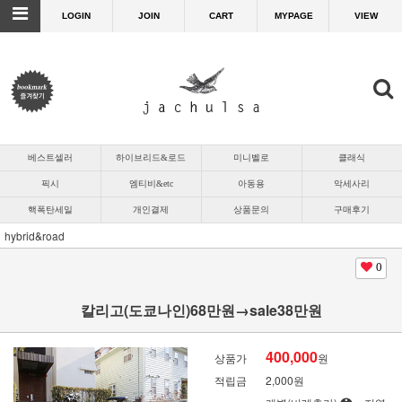
LOGIN
JOIN
CART
MYPAGE
VIEW
베스트셀러
하이브리드&로드
미니벨로
클래식
픽시
엠티비&etc
아동용
악세사리
핵폭탄세일
개인결제
상품문의
구매후기
hybrid&road
0
칼리고(도쿄나인)68만원→sale38만원
400,000
상품가
원
적립금
2,000원