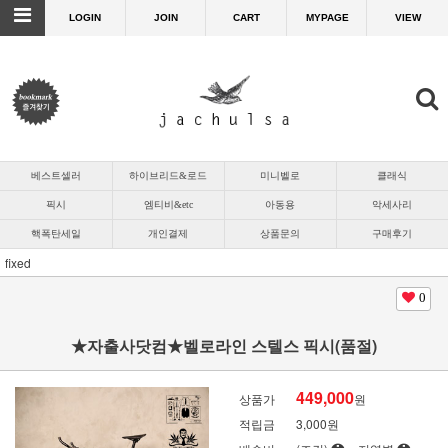
LOGIN
JOIN
CART
MYPAGE
VIEW
베스트셀러
하이브리드&로드
미니벨로
클래식
픽시
엠티비&etc
아동용
악세사리
핵폭탄세일
개인결제
상품문의
구매후기
fixed
0
★자출사닷컴★벨로라인 스텔스 픽시(품절)
449,000
상품가
원
적립금
3,000원