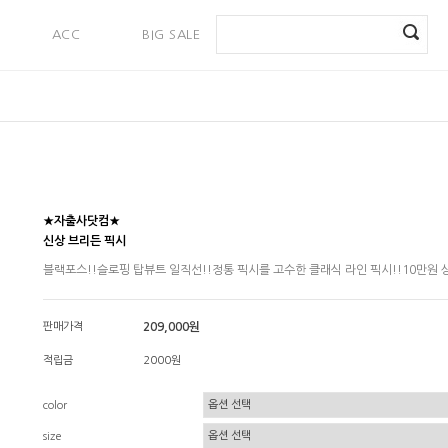
ACC
BIG SALE
PAYMENT
★자출사닷컴★
신상 브리든 픽시
블랙포스!!슬로핑 탑뷰트 일직선!!정통 픽시를 고수한 클래식 라인 픽시!!10만원 
판매가격
209,000원
적립금
2000원
color
size