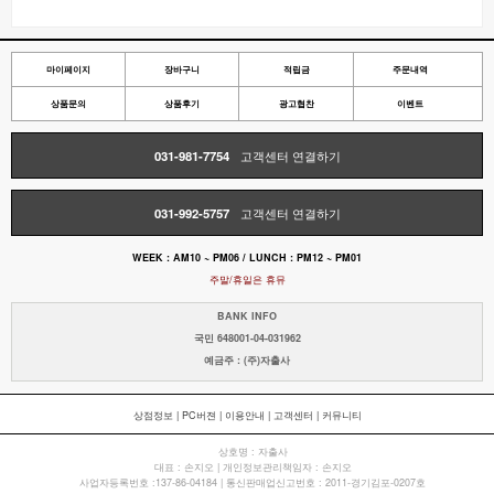
마이페이지
장바구니
적립금
주문내역
상품문의
상품후기
광고협찬
이벤트
031-981-7754
고객센터 연결하기
031-992-5757
고객센터 연결하기
WEEK : AM10 ~ PM06 / LUNCH : PM12 ~ PM01
주말/휴일은 휴뮤
BANK INFO
국민 648001-04-031962
예금주 : (주)자출사
상점정보
|
PC버젼
|
이용안내
|
고객센터
|
커뮤니티
상호명 : 자출사
대표 : 손지오 | 개인정보관리책임자 : 손지오
사업자등록번호 :137-86-04184 | 통신판매업신고번호 : 2011-경기김포-0207호