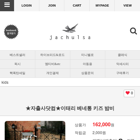
LOGIN
JOIN
CART
MYPAGE
VIEW
베스트셀러
하이브리드&로드
미니벨로
클래식
픽시
엠티비&etc
아동용
악세사리
핵폭탄세일
개인결제
상품문의
구매후기
kids
0
★자출사닷컴★이태리 베네통 키즈 밤비
162,000
상품가
원
적립금
2,000원