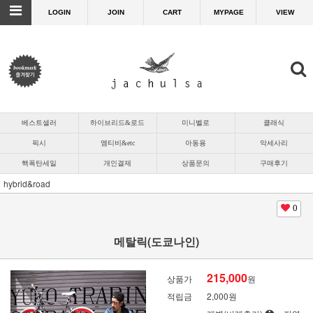
LOGIN
JOIN
CART
MYPAGE
VIEW
베스트셀러
하이브리드&로드
미니벨로
클래식
픽시
엠티비&etc
아동용
악세사리
핵폭탄세일
개인결제
상품문의
구매후기
hybrid&road
0
메탈릭(도쿄나인)
215,000
상품가
원
적립금
2,000원