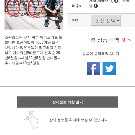
개별(비례추가)
지역
배송비
별
size
소량입고된 무지 귀한 하이브리드 도
총 상품 금액
0
원
쿄나인 크롬메탈릭 700c 제품을 선
보입니다 많은분들이 입고되길 기다
리고 기다렸던!!빠른구매 선착순 29
상품이 품절되었습니다.
만8천원→세일22만5천원 만대돌파
추가세일→19만5천원
상세정보 새창 열기
상세 정보를 확대해 보실 수 있습니다.