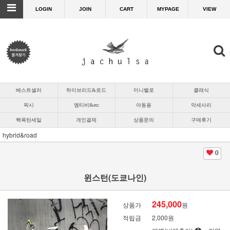
LOGIN
JOIN
CART
MYPAGE
VIEW
베스트셀러
하이브리드&로드
미니벨로
클래식
픽시
엠티비&etc
아동용
악세사리
핵폭탄세일
개인결제
상품문의
구매후기
hybrid&road
0
윈스턴(도쿄나인)
245,000
상품가
원
적립금
2,000원