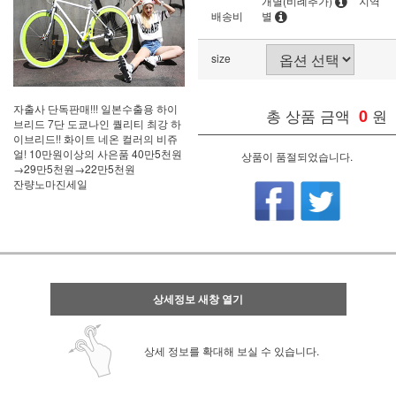
개별(비례추가)
지역
배송비
별
size
자출사 단독판매!!! 일본수출용 하이
총 상품 금액
0
원
브리드 7단 도쿄나인 퀄리티 최강 하
이브리드!! 화이트 네온 컬러의 비쥬
얼! 10만원이상의 사은품 40만5천원
상품이 품절되었습니다.
→29만5천원→22만5천원
잔량노마진세일
상세정보 새창 열기
상세 정보를 확대해 보실 수 있습니다.