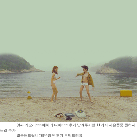
앗싸 가오리~~~에헤라 디야~~~ 후기 남겨주시면 11가지 사은품중 원하시
는걸 추가
발송해드립니다!!^^많은 후기 부탁드려요