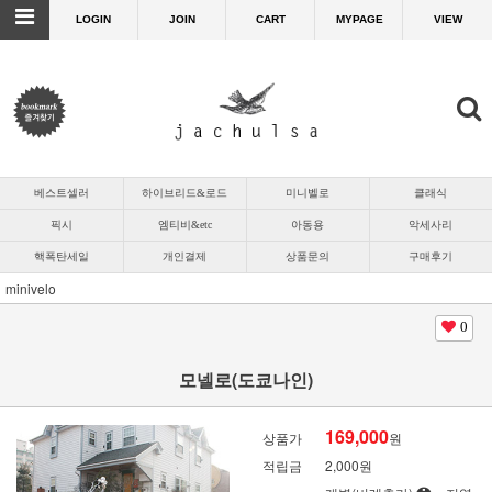
LOGIN
JOIN
CART
MYPAGE
VIEW
베스트셀러
하이브리드&로드
미니벨로
클래식
픽시
엠티비&etc
아동용
악세사리
핵폭탄세일
개인결제
상품문의
구매후기
minivelo
0
모넬로(도쿄나인)
169,000
상품가
원
적립금
2,000원