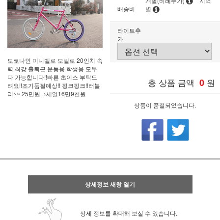
개별(비례추가)
지역
배송비
별
라이트추
가
도쿄나인 미니벨로 모넬로 20인치 속
력 최강 출퇴근 운동용 학생용 모두
다 가능합니다!!빠른 초이스 부탁드
총 상품 금액
0
원
려요!!조기품절예상!! 핑크핑크!!러블
리~~ 25만원→세일16만9천원
상품이 품절되었습니다.
상세정보 새창 열기
상세 정보를 확대해 보실 수 있습니다.