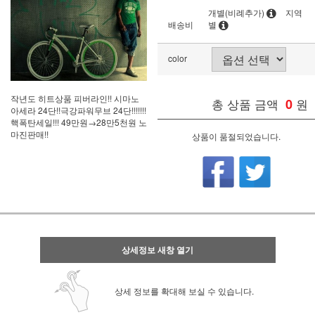
개별(비례추가)
지역
배송비
별
color
작년도 히트상품 피버라인!! 시마노
총 상품 금액
0
원
아세라 24단!!극강파워무브 24단!!!!!!!
핵폭탄세일!!! 49만원→28만5천원 노
마진판매!!
상품이 품절되었습니다.
상세정보 새창 열기
상세 정보를 확대해 보실 수 있습니다.