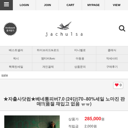
LOGIN
JOIN
CART
MYPAGE
VIEW
베스트셀러
하이브리드&로드
미니벨로
클래식
픽시
엠티비&etc
아동용
악세사리
핵폭탄세일
개인결제
상품문의
구매후기
sale
0
★자출사닷컴★베네통피버7.0 (24단)70~80%세일 노마진 판
매!!(품절 재입고 없음 ㅠㅠ)
285,000
상품가
원
적립금
2,000원