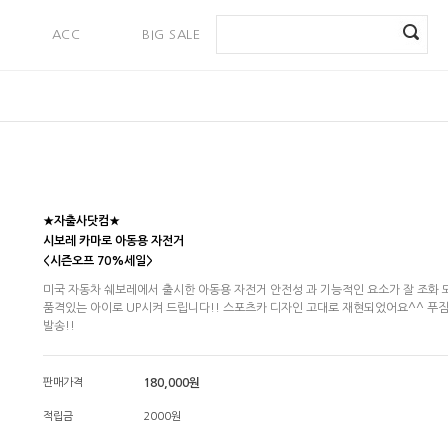
ACC
BIG SALE
PAYMENT
★자출사닷컴★
시보레 카마로 아동용 자전거
<시즌오프 70%세일>
미국 자동차 쉐보레에서 출시한 아동용 자전거 안전성 과 기능적인 요소가 잘 조화
품격있는 아이로 UP시켜 드립니다!! 스포츠카 디자인 고대로 재현되었어요^^ 푸
발송!!
판매가격
180,000원
적립금
2000원