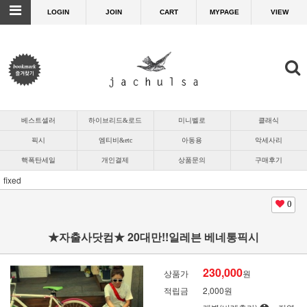
LOGIN
JOIN
CART
MYPAGE
VIEW
베스트셀러
하이브리드&로드
미니벨로
클래식
픽시
엠티비&etc
아동용
악세사리
핵폭탄세일
개인결제
상품문의
구매후기
fixed
0
★자출사닷컴★ 20대만!!일레븐 베네통픽시
230,000
상품가
원
적립금
2,000원