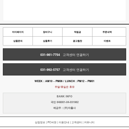
마이페이지
장바구니
적립금
주문내역
상품문의
상품후기
광고협찬
이벤트
031-981-7754
고객센터 연결하기
031-992-5757
고객센터 연결하기
WEEK : AM10 ~ PM06 / LUNCH : PM12 ~ PM01
주말/휴일은 휴뮤
BANK INFO
국민 648001-04-031962
예금주 : (주)자출사
상점정보
|
PC버젼
|
이용안내
|
고객센터
|
커뮤니티