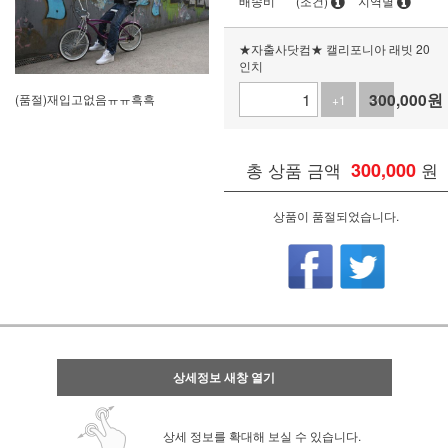
배송비
(조건)
지역별
★자출사닷컴★ 캘리포니아 래빗 20
인치
300,000
원
(품절)재입고없음ㅠㅠ흑흑
+1
-1
총 상품 금액
300,000
원
상품이 품절되었습니다.
상세정보 새창 열기
상세 정보를 확대해 보실 수 있습니다.