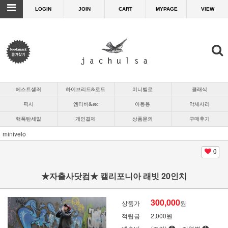
LOGIN
JOIN
CART
MYPAGE
VIEW
베스트셀러
하이브리드&로드
미니벨로
클래식
픽시
엠티비&etc
아동용
악세사리
핵폭탄세일
개인결제
상품문의
구매후기
minivelo
0
★자출사닷컴★ 캘리포니아 래빗 20인치
300,000
상품가
원
적립금
2,000원