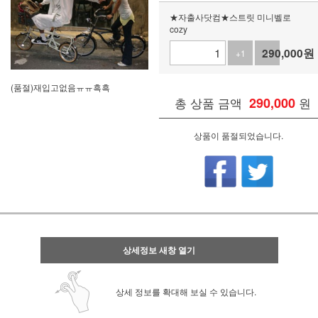
★자출사닷컴★스트릿 미니벨로
cozy
290,000
원
+1
-1
(품절)재입고없음ㅠㅠ흑흑
총 상품 금액
290,000
원
상품이 품절되었습니다.
상세정보 새창 열기
상세 정보를 확대해 보실 수 있습니다.