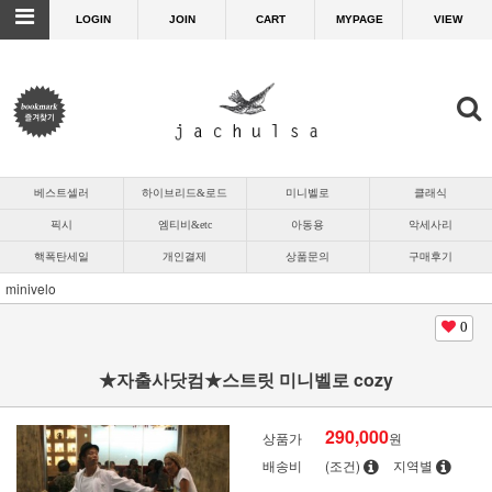
LOGIN
JOIN
CART
MYPAGE
VIEW
베스트셀러
하이브리드&로드
미니벨로
클래식
픽시
엠티비&etc
아동용
악세사리
핵폭탄세일
개인결제
상품문의
구매후기
minivelo
0
★자출사닷컴★스트릿 미니벨로 cozy
290,000
상품가
원
배송비
(조건)
지역별