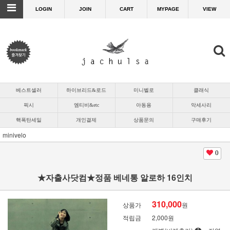
LOGIN
JOIN
CART
MYPAGE
VIEW
베스트셀러
하이브리드&로드
미니벨로
클래식
픽시
엠티비&etc
아동용
악세사리
핵폭탄세일
개인결제
상품문의
구매후기
minivelo
0
★자출사닷컴★정품 베네통 알로하 16인치
310,000
상품가
원
적립금
2,000원