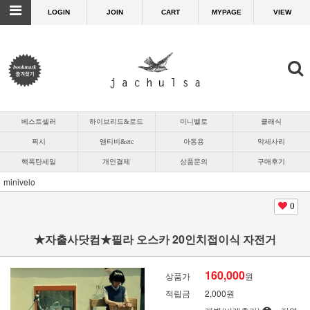
LOGIN
JOIN
CART
MYPAGE
VIEW
베스트셀러
하이브리드&로드
미니벨로
클래식
픽시
엠티비&etc
아동용
악세사리
핵폭탄세일
개인결제
상품문의
구매후기
minivelo
0
★자출사닷컴★필라 오스카 20인치접이식 자전거
160,000
상품가
원
적립금
2,000원