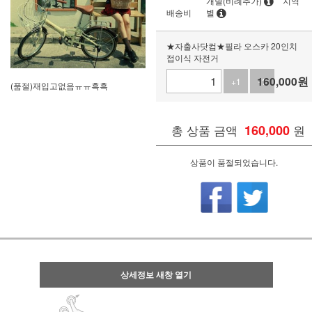
개별(비례추가)
지역
배송비
별
★자출사닷컴★필라 오스카 20인치
접이식 자전거
160,000
원
+1
-1
(품절)재입고없음ㅠㅠ흑흑
총 상품 금액
160,000
원
상품이 품절되었습니다.
상세정보 새창 열기