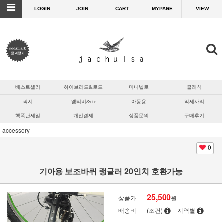
LOGIN
JOIN
CART
MYPAGE
VIEW
베스트셀러
하이브리드&로드
미니벨로
클래식
픽시
엠티비&etc
아동용
악세사리
핵폭탄세일
개인결제
상품문의
구매후기
accessory
0
기아용 보조바퀴 랭글러 20인치 호환가능
25,500
상품가
원
배송비
(조건)
지역별