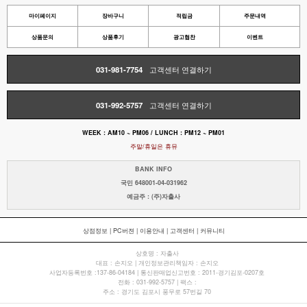
마이페이지
장바구니
적립금
주문내역
상품문의
상품후기
광고협찬
이벤트
031-981-7754
고객센터 연결하기
031-992-5757
고객센터 연결하기
WEEK : AM10 ~ PM06 / LUNCH : PM12 ~ PM01
주말/휴일은 휴뮤
BANK INFO
국민 648001-04-031962
예금주 : (주)자출사
상점정보
|
PC버젼
|
이용안내
|
고객센터
|
커뮤니티
상호명 : 자출사
대표 : 손지오 | 개인정보관리책임자 : 손지오
사업자등록번호 :137-86-04184 | 통신판매업신고번호 : 2011-경기김포-0207호
전화 : 031-992-5757 | 팩스 :
주소 : 경기도 김포시 풍무로 57번길 70