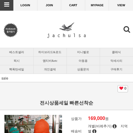
LOGIN
JOIN
CART
MYPAGE
VIEW
베스트셀러
하이브리드&로드
미니벨로
클래식
픽시
엠티비&etc
아동용
악세사리
핵폭탄세일
개인결제
상품문의
구매후기
sale
0
전시상품세일 빠른선착순
169,000
상품가
원
개별(비례추가)
지역
배송비
별