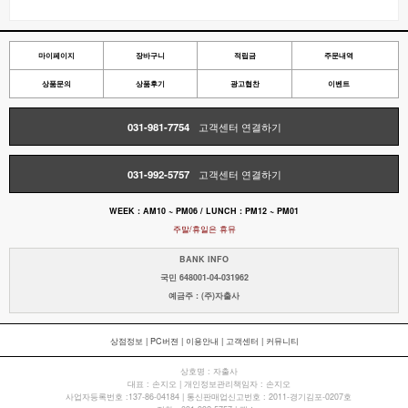
마이페이지
장바구니
적립금
주문내역
상품문의
상품후기
광고협찬
이벤트
031-981-7754
고객센터 연결하기
031-992-5757
고객센터 연결하기
WEEK : AM10 ~ PM06 / LUNCH : PM12 ~ PM01
주말/휴일은 휴뮤
BANK INFO
국민 648001-04-031962
예금주 : (주)자출사
상점정보
|
PC버젼
|
이용안내
|
고객센터
|
커뮤니티
상호명 : 자출사
대표 : 손지오 | 개인정보관리책임자 : 손지오
사업자등록번호 :137-86-04184 | 통신판매업신고번호 : 2011-경기김포-0207호