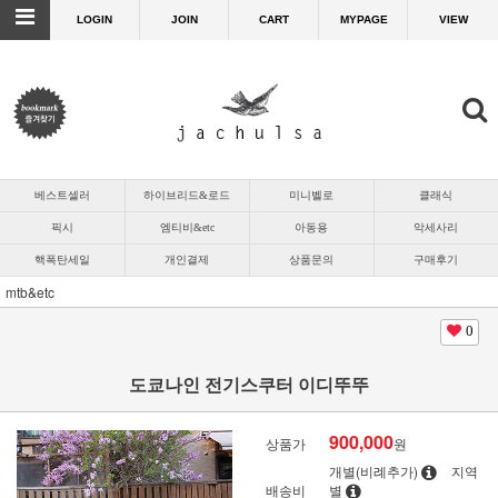
LOGIN
JOIN
CART
MYPAGE
VIEW
베스트셀러
하이브리드&로드
미니벨로
클래식
픽시
엠티비&etc
아동용
악세사리
핵폭탄세일
개인결제
상품문의
구매후기
mtb&etc
0
도쿄나인 전기스쿠터 이디뚜뚜
900,000
상품가
원
개별(비례추가)
지역
배송비
별