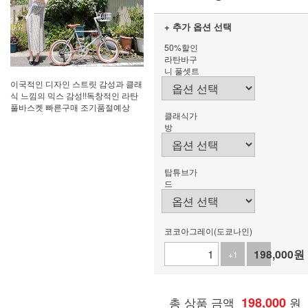
+ 추가 옵션 선택
50%할인
라탄바구
니 풀셋트
이국적인 디자인 스트릿 감성과 클래
식 느낌의 믹스 감성!!독창적인 라탄
풀바스켓 빠른구매 조기품절예상
클래식가
방
탑튜브가
드
코코아그레이(도쿄나인)
198,000
원
+1
-1
총 상품 금액
198,000
원