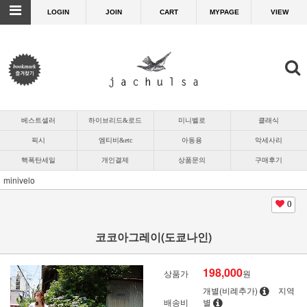
LOGIN
JOIN
CART
MYPAGE
VIEW
베스트셀러
하이브리드&로드
미니벨로
클래식
픽시
엠티비&etc
아동용
악세사리
핵폭탄세일
개인결제
상품문의
구매후기
minivelo
0
코코아그레이(도쿄나인)
198,000
상품가
원
개별(비례추가)
지역
배송비
별