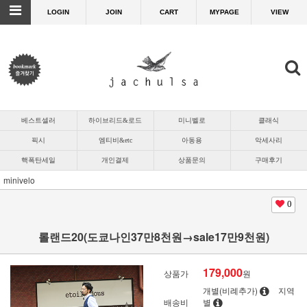
LOGIN
JOIN
CART
MYPAGE
VIEW
베스트셀러
하이브리드&로드
미니벨로
클래식
픽시
엠티비&etc
아동용
악세사리
핵폭탄세일
개인결제
상품문의
구매후기
minivelo
0
롤랜드20(도쿄나인37만8천원→sale17만9천원)
179,000
상품가
원
개별(비례추가)
지역
배송비
별