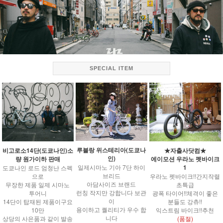
SPECIAL ITEM
루블랑 위스테리아(도쿄나
비고로소14단(도쿄나인)소
★자출사닷컴★
인)
량 원가이하 판매
에이모션 우라노 펫바이크
1
일제시마노 기아 7단 하이
도쿄나인 로드 엄청난 스펙
브리드
으로
우라노 펫바이크!!간지작렬
아담사이즈 브랜드
무장한 제품 일제 시마노
초특급
런칭 작지만 강합니다 보관
투어니
광폭 타이어!!체격이 좋은
이
14단이 탑재된 제품이구요
분들도 강츄!!
용이하고 퀄리티가 우수 합
10만
익스트림 바이크!!추천
니다
상당의 사은품과 같이 발송
(품절)