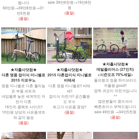
sale 39만6천원→19만8천
됩니다
원
60만원→39만8천원→31
(품절)
만5천원
(품절)
★자출사닷컴★
데빌쥴리어스 (27인치)
★자출사닷컴★
★자출사닷컴★
<시즌오프 70%세일>
다혼 명품 접이식 미니벨로
2015 다혼접이식 미니벨로
폴프랭크 정품 하이브리드
2015 지포우노
비테세
커플용 good!!
명품 미니벨로 다혼 퀄리높
다혼 명품 미니벨로!! 비테
깜찍 귀요미 자전거입니다
은 부품 파트와
세!!
^^
네임벨류 높은 세계적인 자
접이식 자전거!! 공간활용
많은분들이 찾으셔서
전거 다혼
도 우수
빠른초이스 부탁드립니다
16인치 콤팩트 사이즈!!
최고가 사은품 증정!!
sale 49만원 →34만5천원
10만원 상당의 사은품셋트
(품절)
(품절)
와 같이 발송
(품절)