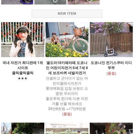
NEW ITEM
국내 자전거 최다판매 1위
엘도라18카페라떼 도쿄나
도쿄나인 전기스쿠터 이디
사이트
인 어린이자전거 6세 7세 8
뚜뚜
클릭클릭클릭
세 보조바퀴 네발자전거
(품절)
★★★
간결하고 군더더기 없는 어
린이클래식자전거
롯데백화점 입점 브랜드 소
중한 우리아이
좋은추억 한가득 이쁜 자전
거를 선물 해보세요
35만8천원→17만9천원
(품절)