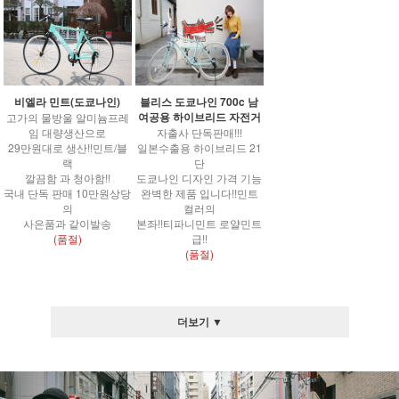
비엘라 민트(도쿄나인)
블리스 도쿄나인 700c 남
여공용 하이브리드 자전거
고가의 물방울 알미늄프레
임 대량생산으로
자출사 단독판매!!!
29만원대로 생산!!민트/블
일본수출용 하이브리드 21
랙
단
깔끔함 과 청아함!!
도쿄나인 디자인 가격 기능
국내 단독 판매 10만원상당
완벽한 제품 입니다!!민트
의
컬러의
사은품과 같이발송
본좌!!티파니민트 로얄민트
(품절)
급!!
(품절)
더보기 ▼