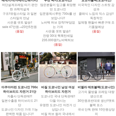
저단설계프레임 타기 편안
많은분들이 입고를 희망했
이국적인 디자인 스트릿 감
한 과학적설계
던 도쿄나인
성과
구조!!유럽스타일 과 일본
입문용픽시루틴 700c를 선
클래식 느낌의 믹스 감성!!
스타일의 만남
보입니다!!
독창적인
사은품 셋트 발송!!
노바텍 허브 장착!!부담없
일체형 핸들바 빠른구매 조
sale 47만원→23만5천원
는 가격
기품절예상
(품절)
사은품 셋트 발송!!
(품절)
잔량 30대 핵폭탄세일
235.000원!!노바텍허브
(품절)
아쿠아마린 도쿄나인 700c
바질 도쿄나인 남성 여성
비엘라 매트블랙(도쿄나인)
하이브리드 자전거 21단
하이브리드 자전거
고가의 물방울 프레임 대량
자출사 단독판매!!!
도쿄나인 국내 단독판매!!
생산으로
일본수출용 하이브리드 21
다들 아시는
30만원초반대로 생산!!맷트
단
유명한 도쿄나인 자전거 신
블랙 포스
도쿄나인 디자인 가격 기능
상입니다
국내 단독 판매 10만원상당
완벽한 제품 입니다!!
바질 허브 컬러 국내에서
의