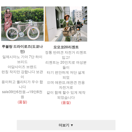
루블랑 드라이로즈(도쿄나
모모코20리젠트
인)
정통 반려견 자전거 리젠트
일제시마노 기아 7단 하이
입고!
브리드
리젠트는 20인치로 여성분
아담사이즈 브랜드
들이
런칭 작지만 강합니다 보관
타기 편안하게 저단 설계
이
되었
용이하고 퀄리티가 우수 합
으며 애완묘,애완견 전용
니다
자전거로
sale39만6천원→19만8천
같이 함께 할수 있게 제작
원
되었습니다
(품절)
(품절)
더보기 ▼