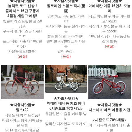
★자출사닷컴★
★자출사닷컴★
★자출사닷컴★
블랙캣 로드 신상!!
벨로라인 스텔스 픽시(품
아메리칸 이글 16인치 모블
클라리스 16단 구동계
절)
리
4월경 재입고 예정!
강력하고 파워풀한 가속
작고 아담한 귀여운 미니벨
맷블랙의 스트릿한 포스!!
력!!
로16인치
상위
픽시라이더들을 설레게하
자전거 서투신분들 첫 시작
구동계 클라리스급 16단!!
는
용 good!!
ㄷ ㄷ
깔끔한 외관과 가격대비
10만원 상당의 사은품셋트
포스 작렬!!자출사 10만원
완벽한 사양!!최고가 사은
같이 발송
이상의
품
(품절)
사은품셋트!!발송!!
같이 증정!!
(품절)
(품절)
★자출사닷컴★
이태리 베네통 키즈 밤비
★자출사닷컴★
★자출사닷컴★
<시즌오프 70%세일>
템스r22
시보레 카마로 아동용 자전
유럽일본 수출용 베네통 밤
거
작년도 대박 히트상품!!
비
<시즌오프 70%세일>
아담사이즈 형제,자매님들
깜찍한 디자인과 도료가 이
을 위한
미국 자동차 쉐보레에서 출
쁜
2014 한정수량이므로
시한