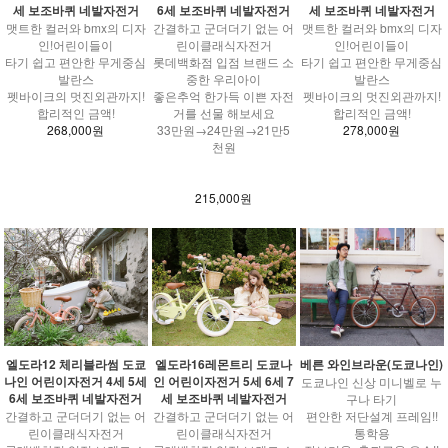
세 보조바퀴 네발자전거
6세 보조바퀴 네발자전거
세 보조바퀴 네발자전거
맷트한 컬러와 bmx의 디자
간결하고 군더더기 없는 어
맷트한 컬러와 bmx의 디자
인!어린이들이
린이클래식자전거
인!어린이들이
타기 쉽고 편안한 무게중심
롯데백화점 입점 브랜드 소
타기 쉽고 편안한 무게중심
발란스
중한 우리아이
발란스
펫바이크의 멋진외관까지!
좋은추억 한가득 이쁜 자전
펫바이크의 멋진외관까지!
합리적인 금액!
거를 선물 해보세요
합리적인 금액!
268,000원
33만원→24만원→21만5
278,000원
천원
215,000원
엘도라12 체리블라썸 도쿄
엘도라16레몬트리 도쿄나
베른 와인브라운(도쿄나인)
나인 어린이자전거 4세 5세
인 어린이자전거 5세 6세 7
도쿄나인 신상 미니벨로 누
6세 보조바퀴 네발자전거
세 보조바퀴 네발자전거
구나 타기
간결하고 군더더기 없는 어
간결하고 군더더기 없는 어
편안한 저단설계 프레임!!
린이클래식자전거
린이클래식자전거
통학용