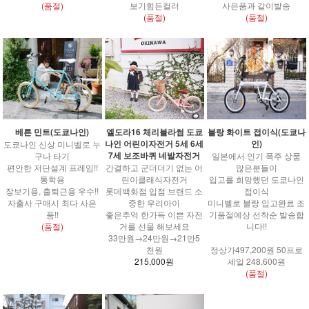
(품절)
보기힘든컬러
사은품과 같이발송
(품절)
(품절)
엘도라16 체리블라썸 도쿄
베른 민트(도쿄나인)
블랑 화이트 접이식(도쿄나
나인 어린이자전거 5세 6세
인)
도쿄나인 신상 미니벨로 누
7세 보조바퀴 네발자전거
구나 타기
일본에서 인기 폭주 상품
간결하고 군더더기 없는 어
편안한 저단설계 프레임!!
많은분들이
린이클래식자전거
통학용
입고를 희망했던 도쿄나인
롯데백화점 입점 브랜드 소
장보기용, 출퇴근용 우수!!
접이식
중한 우리아이
자출사 구매시 최다 사은
미니벨로 블랑 입고완료 조
좋은추억 한가득 이쁜 자전
품!!
기품절예상 선착순 발송합
거를 선물 해보세요
(품절)
니다!!
33만원→24만원→21만5
천원
정상가497,200원 50프로
215,000원
세일 248,600원
(품절)