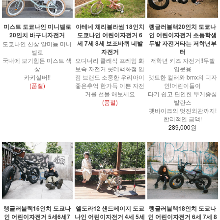
아테네 체리블라썸 18인치
랭글러블랙20인치 도쿄나
미스트 도쿄나인 미니벨로
도쿄나인 어린이자전거 6
인 어린이자전거 초등학생
20인치 바구니자전거
세 7세 8세 보조바퀴 네발
두발 자전거타는 저학년부
도쿄나인 신상 알미늄 미니
자전거
터
벨로
오디너리 클래식 프레임 화
저학년 키즈 자전거!!두발
국내에 보기힘든 미스트 색
보속 자전거 롯데백화점 입
입문용
상
점 브랜드 소중한 우리아이
맷트한 컬러와 bmx의 디자
카키실버!!
좋은추억 한가득 이쁜 자전
인!어린이들이
(품절)
거를 선물 해보세요
타기 쉽고 편안한 무게중심
(품절)
발란스
펫바이크의 멋진외관까지!
합리적인 금액!
289,000원
랭글러블랙16인치 도쿄나
엘도라12 샌드베이지 도쿄
랭글러블랙18인치 도쿄나
인 어린이자전거 5세6세7
나인 어린이자전거 4세 5세
인 어린이자전거 6세 7세 8