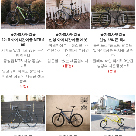
★자출사닷컴★
★자출사닷컴★
★자출사닷컴★
2015 아메리칸이글 MTB 5
신상 아메리칸이글 에봇
신상 브리든 픽시
00
5학년이상부터 청소년까지
블랙포스!!슬로핑 탑뷰트
시마노 알리비오 27단 극강
성인까지 다양하게 부담없
일직선!!정통 픽시를 고수
파워무브
이
한
중상급 MTB 사양 좋습니
입문할수있는 제품입니다
클래식 라인 픽시!!10만원
다!!
(품절)
상당의 사은품셋트!!
믿고구매 하셔도 좋습니다
(품절)
10만원 상당의 사은품 셋트
발송
(품절)