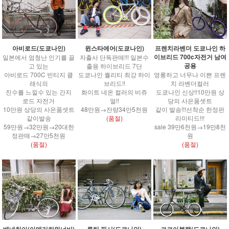
윈스타에어(도쿄나인)
아비로드(도쿄나인)
프렌치라벤더 도쿄나인 하
이브리드 700c자전거 남여
자출사 단독판매!!! 일본수
일본에서 엄청난 인기를 끌
공용
출용 하이브리드 7단
고 있는
도쿄나인 퀄리티 최강 하이
아비로드 700C 빈티지 클
영롱하고 너무나 이쁜 프렌
브리드!!
래식의
치 라벤더컬러
화이트 네온 컬러의 비쥬
진수를 느낄수 있는 간지
도쿄나인 신상!!10만원 상
얼!!
로드 자전거
당의 사은품셋트
48만원→잔량34만5천원
10만원 상당의 사은품셋트
같이 발송!!!선착순 한정판
(품절)
같이발송
리미티드!!!
59만원→32만원→20대한
sale 39만6천원→19만8천
정판매→27만5천원
원
(품절)
(품절)
베네치아(아메리칸워너비)
루틴 픽시(도쿄나인)
코코아블랙(도쿄나인)