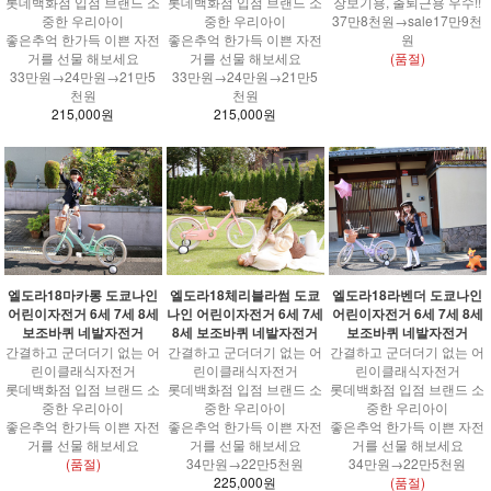
롯데백화점 입점 브랜드 소
롯데백화점 입점 브랜드 소
장보기용, 출퇴근용 우수!!
중한 우리아이
중한 우리아이
37만8천원→sale17만9천
좋은추억 한가득 이쁜 자전
좋은추억 한가득 이쁜 자전
원
거를 선물 해보세요
거를 선물 해보세요
(품절)
33만원→24만원→21만5
33만원→24만원→21만5
천원
천원
215,000원
215,000원
엘도라18마카롱 도쿄나인
엘도라18체리블라썸 도쿄
엘도라18라벤더 도쿄나인
어린이자전거 6세 7세 8세
나인 어린이자전거 6세 7세
어린이자전거 6세 7세 8세
보조바퀴 네발자전거
8세 보조바퀴 네발자전거
보조바퀴 네발자전거
간결하고 군더더기 없는 어
간결하고 군더더기 없는 어
간결하고 군더더기 없는 어
린이클래식자전거
린이클래식자전거
린이클래식자전거
롯데백화점 입점 브랜드 소
롯데백화점 입점 브랜드 소
롯데백화점 입점 브랜드 소
중한 우리아이
중한 우리아이
중한 우리아이
좋은추억 한가득 이쁜 자전
좋은추억 한가득 이쁜 자전
좋은추억 한가득 이쁜 자전
거를 선물 해보세요
거를 선물 해보세요
거를 선물 해보세요
(품절)
34만원→22만5천원
34만원→22만5천원
225,000원
(품절)