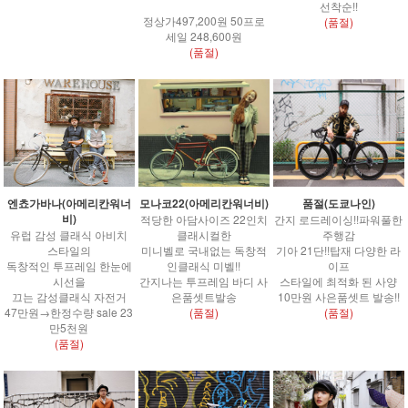
선착순!!
정상가497,200원 50프로
(품절)
세일 248,600원
(품절)
엔쵸가바나(아메리칸워너
모나코22(아메리칸워너비)
품절(도쿄나인)
비)
적당한 아담사이즈 22인치
간지 로드레이싱!!파워풀한
유럽 감성 클래식 아비치
클래시컬한
주행감
스타일의
미니벨로 국내없는 독창적
기아 21단!!탑재 다양한 라
독창적인 투프레임 한눈에
인클래식 미벨!!
이프
시선을
간지나는 투프레임 바디 사
스타일에 최적화 된 사양
끄는 감성클래식 자전거
은품셋트발송
10만원 사은품셋트 발송!!
47만원→한정수량 sale 23
(품절)
(품절)
만5천원
(품절)