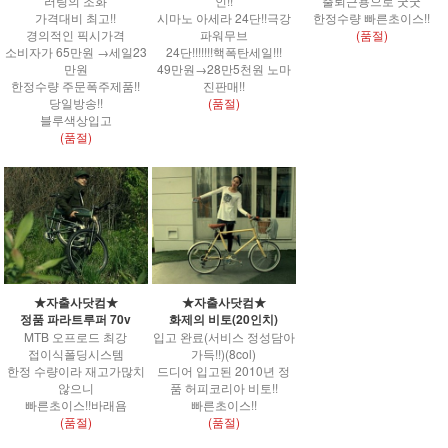
러링의 조화
인!!
출퇴근용으로 굿굿
가격대비 최고!!
시마노 아세라 24단!!극강
한정수량 빠른초이스!!
경의적인 픽시가격
파워무브
(품절)
소비자가 65만원 →세일23
24단!!!!!!!핵폭탄세일!!!
만원
49만원→28만5천원 노마
한정수량 주문폭주제품!!
진판매!!
당일방송!!
(품절)
블루색상입고
(품절)
★자출사닷컴★
★자출사닷컴★
정품 파라트루퍼 70v
화제의 비토(20인치)
MTB 오프로드 최강
입고 완료(서비스 정성담아
접이식폴딩시스템
가득!!)(8col)
한정 수량이라 재고가많치
드디어 입고된 2010년 정
않으니
품 허피코리아 비토!!
빠른초이스!!바래욤
빠른초이스!!
(품절)
(품절)