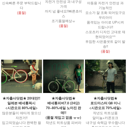
자전거 안전성 과 내구성
신속빠른 주문 부탁드립니
아동용 자전거 안전성 과
가격
다
기능적인
까지 넘 좋네요!!빠른초이
(품절)
요소가 잘 조화 되어있구요
스
우리아이
조기품절예상ㅠ
품격있는 아이로 UP시켜
(품절)
드립니다!!
스포츠카 디자인 고대로 재
현되었어요^^
푸짐한 사은품셋트 같이 발
송!!
(품절)
★자출사닷컴★ 20대만!!
★자출사닷컴★
★자출사닷컴★
일레븐 베네통픽시
베네통피버7.0 (24단)
로드마스터 Q8 미니
<시즌오프 80%세일>
70~80%세일 노마진 판
<시즌오프 70%세일>
매!!
많은분들이 애타게 찾으신
작년도 히트상품
(품절 재입고 없음 ㅠㅠ)
자전거!!
알미늄+카폰포크
입고되었습니다 완벽한 컬
작년도 히트상품 피버라
내구성 속력감 우수합니다