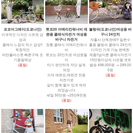
코코아그레이(도쿄나인)
펫코20 아메리칸워너비 애
블랑쉬(도쿄나인)여성용 바
완용 클래식자전거 여성용
구니 24인치
이국적인 디자인 스트릿 감
바구니 자전거
성과
자출사 단독판매!!! 일본수
클래식 느낌의 믹스 감성!!
정통 클래식 아메리칸워너
출용 블랑쉬 클래식 24인치
독창적인
비
디자인 가격 기능 완벽한
라탄풀바스켓 빠른구매 조
펫코는 20인치로 여성분들
제품!!넘이쁜 클래식자전거
기품절예상
이
10만원이상의 사은품 셋트
(품절)
타기 편안하게 저단 설계
발송 498.000원 → 299,00
되었
0원
으며 애완묘,애완견 전용
(품절)
자전거로
같이 함께 할수 있게 제작
되었습니다
세일 50만원→25만9천원
(품절)