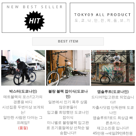
BEST ITEM
박스터(도쿄나인)
블랑 블랙 접이식(도쿄나
앱솔루트(도쿄나인)
인)
매트블랙의 포스!!고가의
드디어!!입고완료 되었습니
경륜용 바디
일본에서 인기 폭주 상품
다!!
시선집중 두번이상 보게되
많은분들이
자출사닷컴 단독판매 도쿄
는!
입고를 희망했던 도쿄나인
나인
알만한 사람은 다아는 그
접이식
앱솔루트!!로드 최상급 빠
프레임!!
미니벨로 블랑블랙 입고완
른초이스
(품절)
료 조기품절예상 선착순 발
재고소진중 입니다!!
송합니다!!
45만원→세일29만8천원