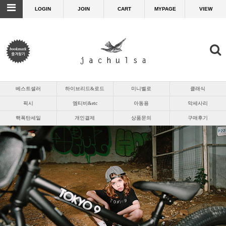
LOGIN
JOIN
CART
MYPAGE
VIEW
베스트셀러
하이브리드&로드
미니벨로
클래식
픽시
엠티비&etc
아동용
악세사리
핵폭탄세일
개인결제
상품문의
구매후기