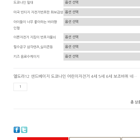
도쿄나인 밀대
미국 빈티지 자전거번호판 화보감성
아이들이 너무 좋아하는 바라짱
인형
이쁜자전거 지킴이 번호자물쇠
필수공구 삼각렌츠,실리콘등
키즈 음료수케이지
엘도라12 샌드베이지 도쿄나인 어린이자전거 4세 5세 6세 보조바퀴 네발자전거
총 상