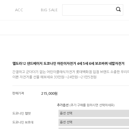
ACC
BIG SALE
PAYMENT
엘도라12 샌드베이지 도쿄나인 어린이자전거 4세 5세 6세 보조바퀴 네발자전거
간결하고 군더더기 없는 어린이클래식자전거 롯데백화점 입점 브랜드 소중한 우리
이쁜 자전거를 선물 해보세요 33만원→24만원→21만5천원
판매가격
215,000원
추가옵션
(추가 구매를 원하시면 선택하세요)
도쿄나인 헬멧
도쿄나인 보호대