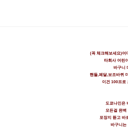
(꼭 체크해보세요)어
타회사 어린
바구니 
핸들,페달,보조바퀴 
이건 100프로
도쿄나인은 
모든걸 완벽 
포장지 뜯고 바
바구니는