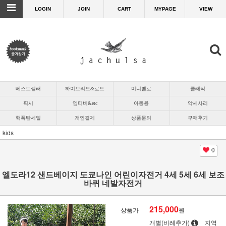
LOGIN
JOIN
CART
MYPAGE
VIEW
베스트셀러
하이브리드&로드
미니벨로
클래식
픽시
엠티비&etc
아동용
악세사리
핵폭탄세일
개인결제
상품문의
구매후기
kids
0
엘도라12 샌드베이지 도쿄나인 어린이자전거 4세 5세 6세 보조
바퀴 네발자전거
215,000
상품가
원
개별(비례추가)
지역