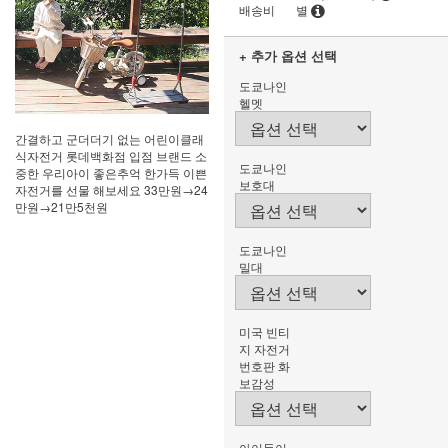
배송비
별
+ 추가 옵션 선택
도쿄나인
헬멧
간결하고 군더더기 없는 어린이클래
식자전거 롯데백화점 입점 브랜드 소
도쿄나인
중한 우리아이 좋은추억 한가득 이쁜
보호대
자전거를 선물 해보세요 33만원→24
만원→21만5천원
도쿄나인
밀대
미국 빈티
지 자전거
번호판 화
보감성
아이들이