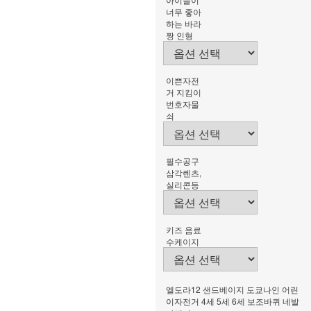
너무 좋아
하는 바라
짱 인형
이쁜자전
거 지킴이
번호자물
쇠
필수공구
삼각렌츠,
실리콘등
키즈 음료
수케이지
엘도라12 샌드베이지 도쿄나인 어린
이자전거 4세 5세 6세 보조바퀴 네발