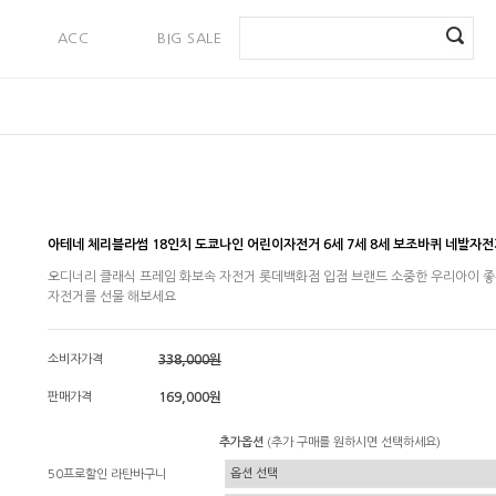
ACC
BIG SALE
PAYMENT
아테네 체리블라썸 18인치 도쿄나인 어린이자전거 6세 7세 8세 보조바퀴 네발자전
오디너리 클래식 프레임 화보속 자전거 롯데백화점 입점 브랜드 소중한 우리아이 
자전거를 선물 해보세요
소비자가격
338,000원
판매가격
169,000원
추가옵션
(추가 구매를 원하시면 선택하세요)
50프로할인 라탄바구니