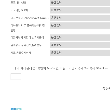
도쿄나인 헬멧
도쿄나인 보호대
미국 빈티지 자전거번호판 화보감성
아이들이 너무 좋아하는 바라짱
인형
이쁜자전거 지킴이 번호자물쇠
필수공구 삼각렌츠,실리콘등
키즈 음료수케이지
아테네 체리블라썸 18인치 도쿄나인 어린이자전거 6세 7세 8세 보조바퀴 네발자전거
총 상