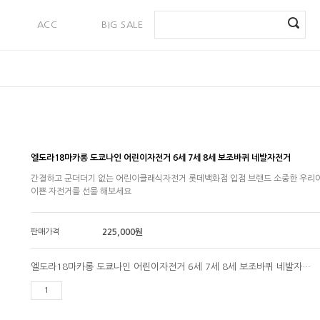
ACC
BIG SALE
PAYMENT
엘도라18마카롱 도쿄나인 어린이자전거 6세 7세 8세 보조바퀴 네발자전거
간결하고 군더더기 없는 어린이클래식자전거 롯데백화점 입점 브랜드 소중한 우리
이쁜 자전거를 선물 해보세요
판매가격
225,000
원
엘도라18마카롱 도쿄나인 어린이자전거 6세 7세 8세 보조바퀴 네발자전거