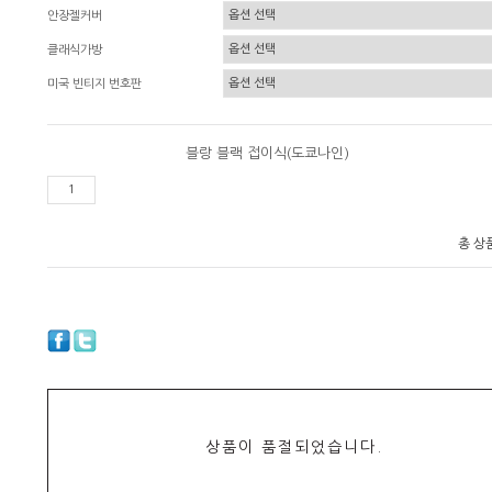
안장젤커버
클래식가방
미국 빈티지 번호판
블랑 블랙 접이식(도쿄나인)
총 상
상품이 품절되었습니다.