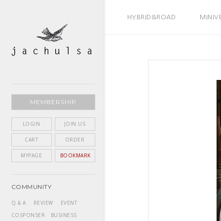
BEST SELLER
HYBRID&ROAD
MINIV
MEMBERSHIP
LOGIN
JOIN US
CART
ORDER
MYPAGE
BOOKMARK
COMMUNITY
Q & A
REVIEW
EVENT
COSPONSER
BUSINESS