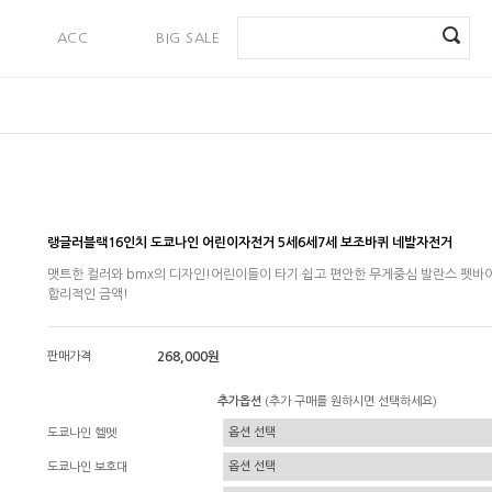
ACC
BIG SALE
PAYMENT
랭글러블랙16인치 도쿄나인 어린이자전거 5세6세7세 보조바퀴 네발자전거
맷트한 컬러와 bmx의 디자인!어린이들이 타기 쉽고 편안한 무게중심 발란스 펫바
합리적인 금액!
판매가격
268,000원
추가옵션
(추가 구매를 원하시면 선택하세요)
도쿄나인 헬멧
도쿄나인 보호대