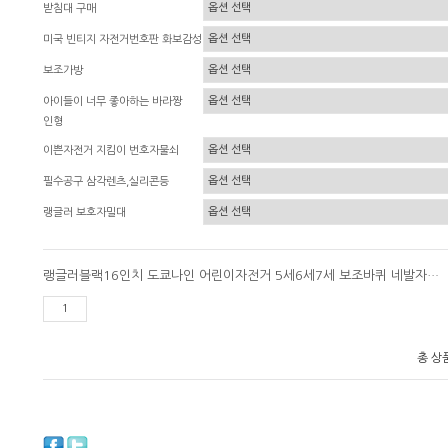
받침대 구매
미국 빈티지 자전거번호판 화보감성
보조가방
아이들이 너무 좋아하는 바라짱
인형
이쁜자전거 지킴이 번호자물쇠
필수공구 삼각렌츠,실리콘등
랭글러 보호자밀대
랭글러블랙16인치 도쿄나인 어린이자전거 5세6세7세 보조바퀴 네발자전거
총 상