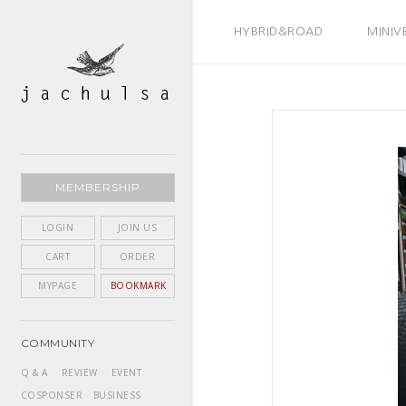
BEST SELLER
HYBRID&ROAD
MINIV
MEMBERSHIP
LOGIN
JOIN US
CART
ORDER
MYPAGE
BOOKMARK
COMMUNITY
Q & A
REVIEW
EVENT
COSPONSER
BUSINESS