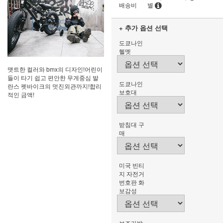
배송비
별
+ 추가 옵션 선택
도쿄나인
헬멧
맷트한 컬러와 bmx의 디자인!어린이
들이 타기 쉽고 편안한 무게중심 발
도쿄나인
란스 펫바이크의 멋진외관까지!합리
보호대
적인 금액!
받침대 구
매
미국 빈티
지 자전거
번호판 화
보감성
보조가방