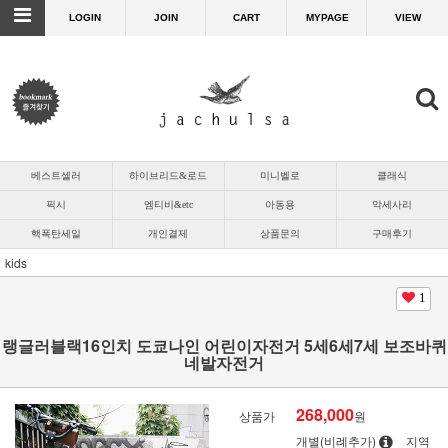
LOGIN
JOIN
CART
MYPAGE
VIEW
베스트셀러
하이브리드&로드
미니벨로
클래식
픽시
엠티비&etc
아동용
악세사리
핵폭탄세일
개인결제
상품문의
구매후기
kids
1
랭글러블랙16인치 도쿄나인 어린이자전거 5세6세7세 보조바퀴
네발자전거
268,000
상품가
원
개별(비례추가)
지역