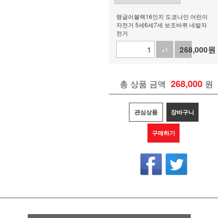
랭글러블랙16인치 도쿄나인 어린이
자전거 5세6세7세 보조바퀴 네발자
전거
268,000
원
+1
-1
총 상품 금액
268,000
원
관심상품
장바구니
구매하기