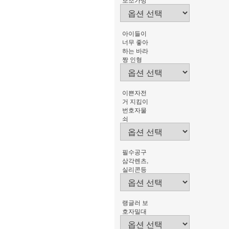
아이들이
너무 좋아
하는 바라
짱 인형
이쁜자전
거 지킴이
번호자물
쇠
필수공구
삼각렌츠,
실리콘등
랭글러 보
호자밀대