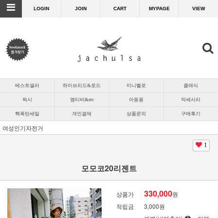
LOGIN
JOIN
CART
MYPAGE
VIEW
베스트셀러
하이브리드&로드
미니벨로
클래식
픽시
엠티비&etc
아동용
악세사리
핵폭탄세일
개인결제
상품문의
구매후기
여성인기자전거
1
모모코20리젠트
330,000
상품가
원
적립금
3,000원