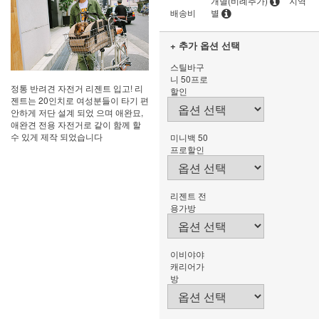
개별(비례추가)
지역
배송비
별
+ 추가 옵션 선택
스틸바구
니 50프로
정통 반려견 자전거 리젠트 입고! 리
할인
젠트는 20인치로 여성분들이 타기 편
안하게 저단 설계 되었 으며 애완묘,
애완견 전용 자전거로 같이 함께 할
수 있게 제작 되었습니다
미니백 50
프로할인
리젠트 전
용가방
이비야야
캐리어가
방