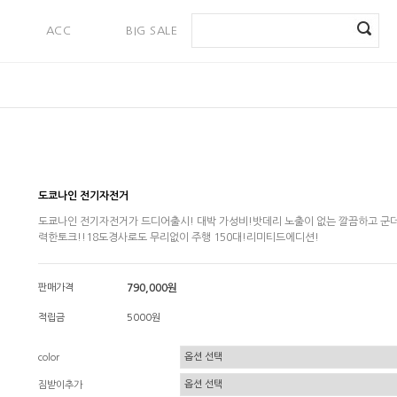
ACC
BIG SALE
PAYMENT
도쿄나인 전기자전거
도쿄나인 전기자전거가 드디어출시! 대박 가성비!밧데리 노출이 없는 깔끔하고 군더
력한토크!!18도경사로도 무리없이 주행 150대!리미티드에디션!
판매가격
790,000원
적립금
5000원
color
짐받이추가